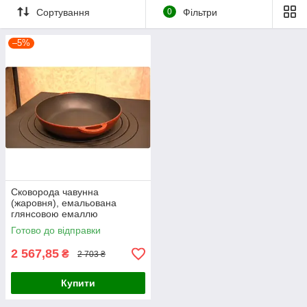
Сортування
0
Фільтри
–5%
Сковорода чавунна
(жаровня), емальована
глянсовою емаллю
ЧЕРВОНОГО кольору,
Готово до відправки
d=360мм, h=80мм
2 567,85
₴
2 703 ₴
Купити