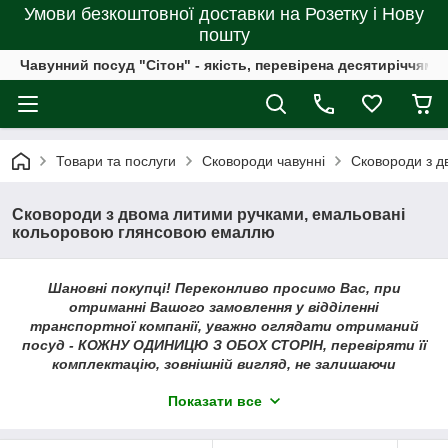
Умови безкоштовної доставки на Розетку і Нову
пошту
Чавунний посуд "Сітон" - якість, перевірена десятиріччями
Товари та послуги
Сковороди чавунні
Сковороди з д
Сковороди з двома литими ручками, емальовані
кольоровою глянсовою емаллю
Шановні покупці! Переконливо просимо Вас, при
отриманні Вашого замовлення у відділенні
транспортної компанії, уважно оглядати отриманий
посуд - КОЖНУ ОДИНИЦЮ З ОБОХ СТОРІН, перевіряти її
комплектацію, зовнішній вигляд, не залишаючи
відділення пошти або, при адресній доставці, - не
Показати все
відпускаючи кур'єра!
Детальніше