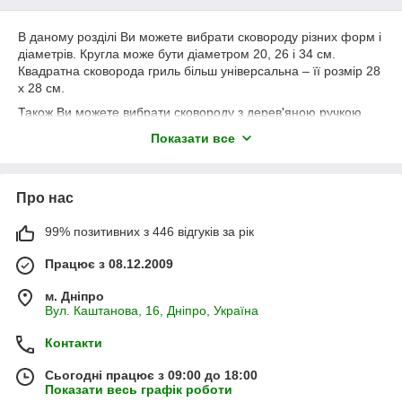
В даному розділі Ви можете вибрати сковороду різних форм і
діаметрів. Кругла може бути діаметром 20, 26 і 34 см.
Квадратна сковорода гриль більш універсальна – її розмір 28
х 28 см.
Також Ви можете вибрати сковороду з дерев'яною ручкою
або маленькими литими вушками. Сковорода гриль з
Показати все
дерев'яною ручкою має діаметр 26 см. Інші розміри оснащені
маленькими металевими ручками. Це значний плюс, оскільки
вони роблять сковороду зручною і компактною. А при
Про нас
необхідності можна купити змінну ручку – чапельник, який
допоможе переносити сковороду з місця на місце. Сковорода
гриль зі змінною ручкою, купити яку Ви можете в нашому
99% позитивних з 446 відгуків за рік
магазині, не займе багато місця на полиці, і допоможе
Працює з 08.12.2009
приготувати хоч м'ясо, хоч рибу, хоч піцу та інші закуски.
Сковорода гриль з пресом допоможе приготувати стейк,
м. Дніпро
курча табаку і багато інших страв, що вимагають обробки
Вул. Каштанова, 16, Дніпро, Україна
високою температурою і мають нерівну поверхню. Прес
притискає продукт до ребер, завдяки чому м'ясо
Контакти
прожарюється рівномірно, не ризикуючи залишитися в
одному місці недожаренним, а в іншому підгорілим.
Сьогодні працює з 09:00 до 18:00
Показати весь графік роботи
Якщо Ви сумніваєтеся, чи підійде сковорода гриль для