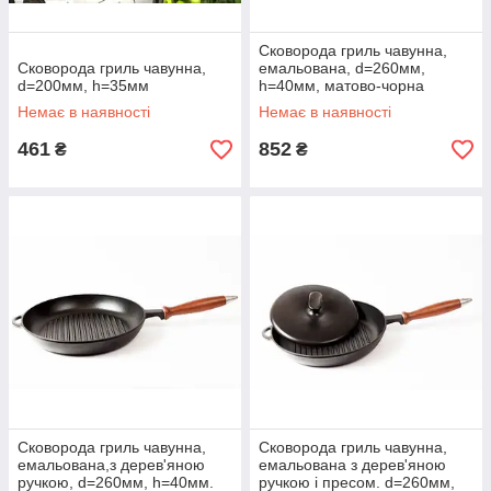
Сковорода гриль чавунна,
Сковорода гриль чавунна,
емальована, d=260мм,
d=200мм, h=35мм
h=40мм, матово-чорна
Немає в наявності
Немає в наявності
461
852
₴
₴
Сковорода гриль чавунна,
Сковорода гриль чавунна,
емальована,з дерев'яною
емальована з дерев'яною
ручкою, d=260мм, h=40мм.
ручкою і пресом. d=260мм,