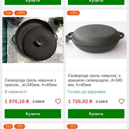
Купити
Купити
Топ
–18%
–18%
Сковорода гриль чавунна, з
Сковорода гриль чавунна з
кришкою сковородою, d=340
пресом , d=340мм, h=40мм
мм, h=40мм
В наявності
Готово до відправки
1 876,16
1 726,92
₴
₴
2 288 ₴
2 106 ₴
Купити
Купити
Топ
–8%
–5%