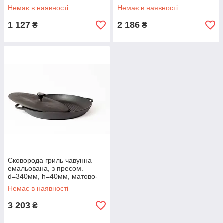
Матово-чорна
h=40мм, матово-чорна
Немає в наявності
Немає в наявності
1 127
2 186
₴
₴
Сковорода гриль чавунна
емальована, з пресом.
d=340мм, h=40мм, матово-
чорна
Немає в наявності
3 203
₴