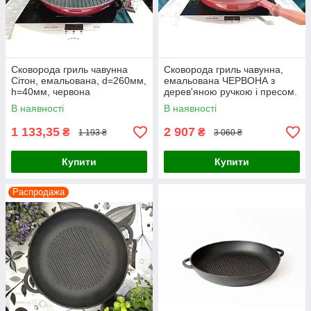
Сковорода гриль чавунна
Сковорода гриль чавунна,
Сітон, емальована, d=260мм,
емальована ЧЕРВОНА з
h=40мм, червона
дерев'яною ручкою і пресом.
d=260мм, h=40мм
В наявності
В наявності
1 133,35
2 907
₴
₴
1 193 ₴
3 060 ₴
Купити
Купити
Распродажа