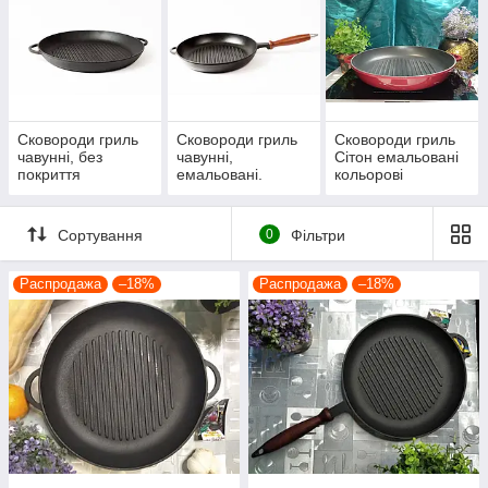
калоріями і рівнем холестерину, перше, що Вам потрібно
зробити – це придбати чавунну сковороду гриль «Сітон».
Якщо раніше Ви не мали справи з таким посудом і не знаєте,
як смажити на сковороді гриль, допоможе Вам з цим
питанням стаття про те,
як правильно вибрати сковороду
гриль
і
що на ній можна приготувати
.
Сковороди гриль
Сковороди гриль
Сковороди гриль
чавунні, без
чавунні,
Сітон емальовані
покриття
емальовані.
кольорові
Шановні покупці! Переконливо просимо Вас, при
отриманні Вашого замовлення у відділенні
транспортної компанії, уважно оглядати отриманий
Сортування
0
Фільтри
посуд - КОЖНУ ОДИНИЦЮ З ОБОХ СТОРІН, перевіряти її
комплектацію, зовнішній вигляд, не залишаючи
Распродажа
–18%
Распродажа
–18%
відділення пошти або, при адресній доставці, - не
відпускаючи кур'єра!
Детальніше