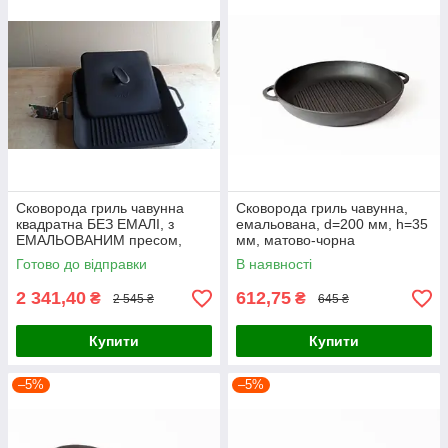
Сковорода гриль чавунна
Сковорода гриль чавунна,
квадратна БЕЗ ЕМАЛІ, з
емальована, d=200 мм, h=35
ЕМАЛЬОВАНИМ пресом,
мм, матово-чорна
280мм*280мм, h=40мм
Готово до відправки
В наявності
2 341,40
612,75
₴
₴
2 545 ₴
645 ₴
Купити
Купити
–5%
–5%