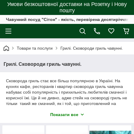
Умови безкоштовної доставки на Розетку і Нову
пошту
Чавунний посуд "Сітон" - якість, перевірена десятиріччями
Товари та послуги
Грилі. Сковороди гриль чавунні.
Грилі. Сковороди гриль чавунні.
Сковорода гриль стає все більш популярною в Україні. На
кухнях кафе, ресторанів і квартир сковорода гриль чавунна
набуває собі популярність і прихильність любителів смачної і
корисної їжі. Це й не дивно, адже стейк на сковороді гриль не
тільки такий же смачний, як і той, що приготовлений на
звичайній сковороді, але ще і більш корисний. Це пов'язано з
Показати все
тим, що для приготування на сковороді гриль не потрібно
використовувати олію або інші жири, а обробка продукту
відбувається за рахунок високої температури, а не
розпеченої олії. Тому, якщо Ви стежите за здоров'ям,