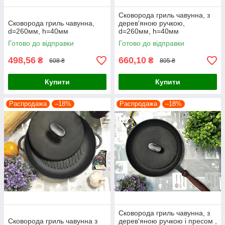
Сковорода гриль чавунна, з
Сковорода гриль чавунна,
дерев'яною ручкою,
d=260мм, h=40мм
d=260мм, h=40мм
Готово до відправки
Готово до відправки
498,56
660,10
₴
₴
608 ₴
805 ₴
Купити
Купити
Распродажа
–18%
Распродажа
–18%
Сковорода гриль чавунна, з
Сковорода гриль чавунна з
дерев'яною ручкою і пресом ,