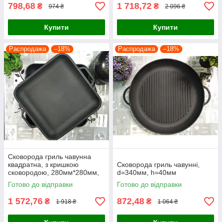
798,68
1 718,72
₴
₴
974 ₴
2 096 ₴
Купити
Купити
Распродажа
–18%
Распродажа
–18%
Сковорода гриль чавунна
квадратна, з кришкою
Сковорода гриль чавунні,
сковородою, 280мм*280мм,
d=340мм, h=40мм
h=40мм
Готово до відправки
Готово до відправки
1 572,76
872,48
₴
₴
1 918 ₴
1 064 ₴