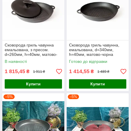
Сковорода гриль чавунна
Сковорода гриль чавунна,
емальована, з пресом.
емальована, d=340мм,
d=260мм, h=40мм, матово-
h=40мм, матово-чорна
чорна
В наявності
Готово до відправки
1 815,45
1 414,55
₴
₴
1 911 ₴
1 489 ₴
Купити
Купити
–5%
–5%