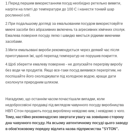
1.Перед першим використанням посуд необхідно ретельно вимити,
нагріти на плиті до температури до 100 С і нанести тонкий шар
рослинної олії.
2.При подальшому догляді за емальованим посудом використовуйте
миючі засоби без абразивних включень та агресивних хімічних сполук.
Емалева поверхня посуду легко і швидко миється рідкими миючими
засобами.
3.Мити емальовані вироби рекомендується через деякий час після
приготування їжі, щоб перепад температур не порушив покриття.
4.Щоб зберегти емалеву поверхню - не допускайте перегріву виробу
без води чи продуктів. Якщо все-таки посуд виявився перегрітим, не
поспішайте його охолоджувати під холодною водою, краще дати
охолонути природним шляхом.
Нагадуємо, що останнім часом почастішали випадки, коли
недобросовісні продавці під виглядом чавунного посуду виробництва
НВП Сітон продають посуд вироблену невідомо ким, і невідомо з чого.
Тому, настійно рекомендуємо звертати увагу на зовнішню сторону
дна чавунного посуду. На всьому автентичному посуді цього заводу
в обов'язковому порядку відлита назва підприємства "SYTON".