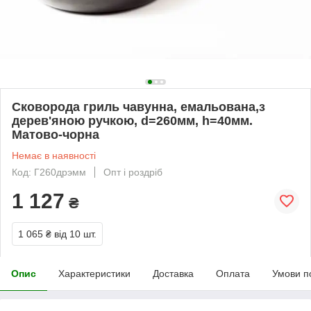
Сковорода гриль чавунна, емальована,з
дерев'яною ручкою, d=260мм, h=40мм.
Матово-чорна
Немає в наявності
Код: Г260дрэмм
Опт і роздріб
1 127
₴
1 065 ₴
від 10 шт.
Опис
Характеристики
Доставка
Оплата
Умови п