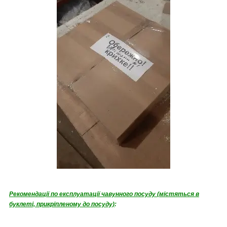
Рекомендації по експлуатації чавунного посуду (містяться в
буклеті, прикріпленому до посуду)
: