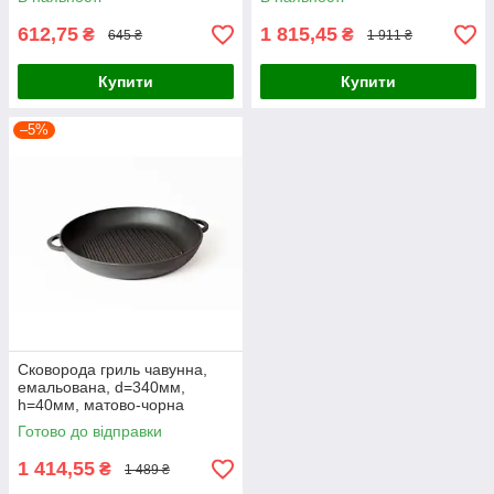
612,75
1 815,45
₴
₴
645 ₴
1 911 ₴
Купити
Купити
–5%
Сковорода гриль чавунна,
емальована, d=340мм,
h=40мм, матово-чорна
Готово до відправки
1 414,55
₴
1 489 ₴