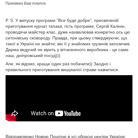
Приємних Вам покупок.
P. S. У випуску програми "Все буде добре", присвяченій
приготування курчат тапака, гість програми, Сергій Калінін,
проводячи майстер клас, дуже нахвалював конкретно ось цю
ситонівську сковороду. Правда, при цьому стверджуючи, що
такої в Україні не знайти, він її у знайомих грузинів запозичив.
Дарма ведучий не вірить у вітчизняного виробника - це саме
наш, дніпровський посуд)))
Але, як відомо, краще один раз побачити)) Заодно і
правильного приготування вишуканої страви навчитися.
Відправляємо Новою Поштою в усі обласні центри України: