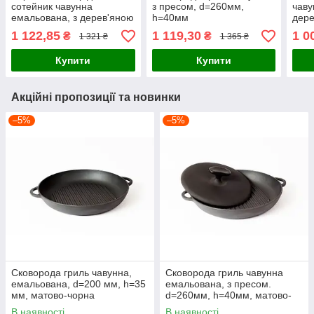
сотейник чавунна
з пресом, d=260мм,
чаву
емальована, з дерев'яною
h=40мм
дере
ручкою, d=280мм,
d=2
1 122,85
1 119,30
1 0
₴
₴
1 321 ₴
1 365 ₴
h=60мм. Матово-чорна
Мат
Купити
Купити
Акційні пропозиції та новинки
–5%
–5%
Сковорода гриль чавунна,
Сковорода гриль чавунна
емальована, d=200 мм, h=35
емальована, з пресом.
мм, матово-чорна
d=260мм, h=40мм, матово-
чорна
В наявності
В наявності