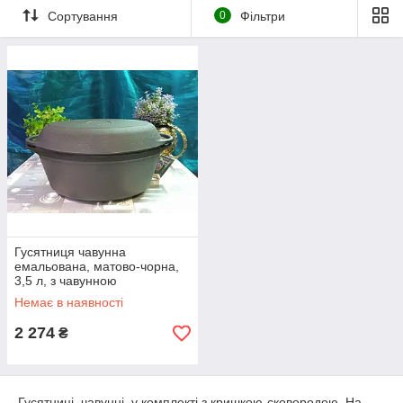
відкритого вогню.
Сортування
0
Фільтри
Гусятниця з кришкою сковородою дає змогу готувати дві
страви одночасно без використання іншого посуду.
У нашому магазині представлені гусаниці, ціни на які
найнижчі по всій Україні.
Шановні покупці! Переконливо просимо Вас, під час
отримання Вашого замовлення у відділенні
транспортної компанії, уважно оглядати отриманий
посуд - ЯКУ ЄДИНІЦУ З ОБЕХ СТОРОН, перевіряти її
комплектацію та зовнішній вигляд, не залишаючи
відділення пошти або, під час адресної доставки, — не
відпускаючи кур'єра!
Докладніше
Гусятниця чавунна
емальована, матово-чорна,
3,5 л, з чавунною
НЕЕМАЛЬОВАНОЮ
Немає в наявності
кришкою-сковородою.
2 274
₴
Гусятниці чавунні, у комплекті з кришкою-сковородою. На