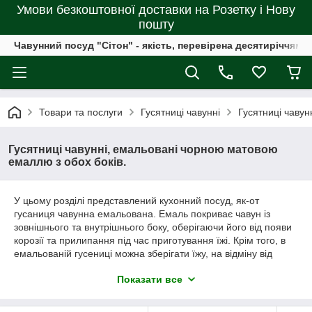
Умови безкоштовної доставки на Розетку і Нову
пошту
Чавунний посуд "Сітон" - якість, перевірена десятиріччями
Товари та послуги
Гусятниці чавунні
Гусятниці чавун
Гусятниці чавунні, емальовані чорною матовою
емаллю з обох боків.
У цьому розділі представлений кухонний посуд, як-от
гусаниця чавунна емальована. Емаль покриває чавун із
зовнішнього та внутрішнього боку, оберігаючи його від появи
корозії та прилипання під час приготування їжі. Крім того, в
емальованій гусениці можна зберігати їжу, на відміну від
неемальованого посуду.
Показати все
Чудово себе відчуває емальована гусниця і в духовці, адже
емаль не боїться перегрівання, високої температури,