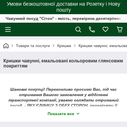
Умови безкоштовної доставки на Розетку і Нову
пошту
Чавунний посуд "Сітон" - якість, перевірена десятиріччями
Товари та послуги
Кришки
Кришки чавунні, емальов
Кришки чавунні, емальовані кольоровим глянсовим
покриттям
Шановні покупці! Переконливо просимо Вас, під час
отримання Вашого замовлення у відділенні
транспортної компанії, уважно оглядати отриманий
посуд - ЯКУ ЄДИНІЦУ З ОБЕХ СТОРОН, перевіряти її
комплектацію та зовнішній вигляд, не залишаючи
Показати все
відділення пошти або, під час адресної доставки, — не
відпускаючи кур'єра!
Докладніше