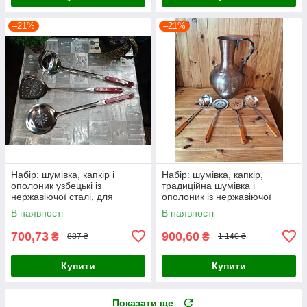
–21%
–21%
Набір: шумівка, капкір і
Набір: шумівка, капкір,
ополоник узбецькі із
традиційна шумівка і
нержавіючої сталі, для
ополоник із нержавіючої
казанів об'ємом 8-22 л
сталі, 470 мм, для казанів
В наявності
В наявності
об'ємом 8-22 л
700,73
900,60
₴
₴
887 ₴
1 140 ₴
Купити
Купити
Показати ще