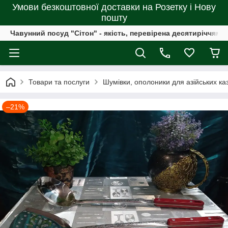
Умови безкоштовної доставки на Розетку і Нову
пошту
Чавунний посуд "Сітон" - якість, перевірена десятиріччями
Товари та послуги
Шумівки, ополоники для азійських каза
–21%