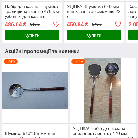
Набір для казана: шумівка
УЦІНКА! Шумовка 640 мм
Каза
традиційна і капкір 470 мм
для казанів об'ємом від 22
азіа
узбецькі для казанів
л
чав
об'ємом від 8 до 22 л
сков
486,64
450,84
2 0
₴
₴
616 ₴
578 ₴
тер
Купити
Купити
Акційні пропозиції та новинки
–29%
–22%
УЦІНКА! Набір для казана:
Шумівка 640*155 мм для
ополоник і лопатка 470 мм