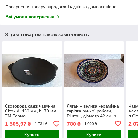
Повернення товару впродовж 14 днів за домовленістю
Всі умови повернення
З цим товаром також замовляють
Сковорода садж чавунна
Ляган – велика керамічна
Чаву
Сітон d=450 мм, h=70 мм,
тарілка ручної роботи,
алюм
ТМ Термо
Ріштан, діаметр 42 см, з
л Сі
візерунком міхроб
тер
1 505,97
780
2 0
₴
₴
1 731 ₴
1 000 ₴
Купити
Купити