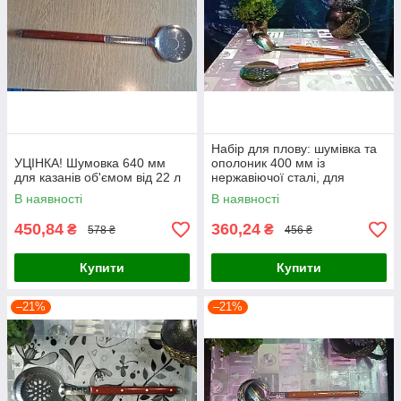
Набір для плову: шумівка та
УЦІНКА! Шумовка 640 мм
ополоник 400 мм із
для казанів об'ємом від 22 л
нержавіючої сталі, для
казанів об'ємом 6-8 л
В наявності
В наявності
450,84
360,24
₴
₴
578 ₴
456 ₴
Купити
Купити
–21%
–21%