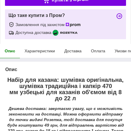
Що таке купити з Пром?
Замовлення під захистом
Доступна доставка
Опис
Характеристики
Доставка
Оплата
Умови п
Опис
Набір для казана: шумівка оригінальна,
шумівка традиційна і капкір 470
мм узбецькі для казанів об'ємом від 8
до 22 л
Дешева доставка: звертаємо увагу, що є можливість
зекономити на доставці. Можна оформити відправку
до точки видачі Розетка, тоді доставка для покупця
буде коштувати 49 грн, для відправлень вартістю від
270 грн, вагою до 15 кг і відправленням 1 місцем. Товар