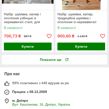
Набір: шумівка, капкір і
Набір: шумівка, капкір,
ополоник узбецькі із
традиційна шумівка і
нержавіючої сталі, для
ополоник із нержавіючої
казанів об'ємом 8-22 л
сталі, 470 мм, для казанів
В наявності
В наявності
об'ємом 8-22 л
700,73
900,60
₴
₴
887 ₴
1 140 ₴
Купити
Купити
Показати ще
Про нас
99% позитивних з 448 відгуків за рік
Працює з 08.12.2009
м. Дніпро
Вул. Каштанова, 16, Дніпро, Україна