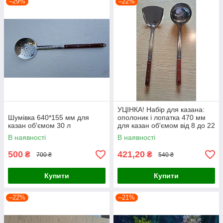
–29%
–22%
УЦІНКА! Набір для казана:
Шумівка 640*155 мм для
ополоник і лопатка 470 мм
казан об'ємом 30 л
для казан об'ємом від 8 до 22
л
В наявності
В наявності
500
421,20
₴
₴
700 ₴
540 ₴
Купити
Купити
–22%
–21%