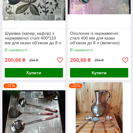
Шумівка (капир, кафгір) з
Ополоник із нержавіючої
нержавіючої сталі 400*110
сталі 400 мм для казан
мм для казан об'ємом до 8 л
об'ємом до 8 л (включно)
(включно)
В наявності
В наявності
200,66
200,66
₴
₴
254 ₴
254 ₴
Купити
Купити
–21%
–21%