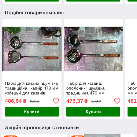
Подібні товари компанії
Набір для казана: шумівка
Набір для казана:
Набі
традиційна і капкір 470 мм
ополоник і шумівка
опол
узбецькі для казанів
традиційна 470 мм
мм у
об'ємом від 8 до 22 л
узбецькі для казана
об'є
486,64
476,37
481
₴
₴
616 ₴
603 ₴
об'ємом від 8 до 22 л
Купити
Купити
Акційні пропозиції та новинки