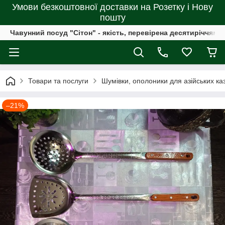
Умови безкоштовної доставки на Розетку і Нову
пошту
Чавунний посуд "Сітон" - якість, перевірена десятиріччями
Товари та послуги
Шумівки, ополоники для азійських каза
–21%