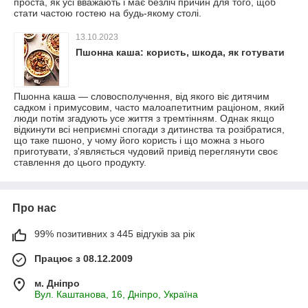
проста, як усі вважають і має безліч причин для того, щоб
стати частою гостею на будь-якому столі.
13.10.2023
Пшонна каша: користь, шкода, як готувати
Пшонна каша — словосполучення, від якого віє дитячим
садком і примусовим, часто малоапетитним раціоном, який
люди потім згадують усе життя з тремтінням. Однак якщо
відкинути всі неприємні спогади з дитинства та розібратися,
що таке пшоно, у чому його користь і що можна з нього
приготувати, з'являється чудовий привід переглянути своє
ставлення до цього продукту.
Про нас
99% позитивних з 445 відгуків за рік
Працює з 08.12.2009
м. Дніпро
Вул. Каштанова, 16, Дніпро, Україна