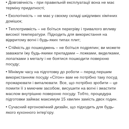
• Довговічність - при правильній експлуатації вона не має
терміну придатності;
• Екологічність – не має у своєму складі шкідливих хімічних
домішок;
• Теплотривкість – не боїться перегріву і тривалого впливу
високої температури. Підходить для використання на
відкритому вогні і будь-яких типах плит;
• Стійкість до пошкоджень – не боїться подряпин; ви можете
заважати їжу будь-якими приладами – ложками, виделками,
лопатками з металу і не боятися пошкодити поверхню
посуду;
• Мінімум часу на підготовку до роботи – перед першим
використанням посуду «Сітон» вам не потрібно таку посуд
прожарювати і випалювати. Все, що потрібно зробити – це
помити її з миючим засобом, висушити на вогні і змастити
маслом внутрішню поверхню посуду. Тобто, процедура
підготовки займає максимум 15 хвилин замість двох годин.
• Сучасний ергономічний дизайн, що підходить для будь-
якого кухонного інтер'єру.