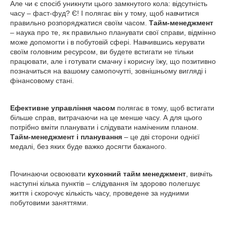
Але чи є спосіб уникнути цього замкнутого кола: відсутність
часу – фаст-фуд? Є! І полягає він у тому, щоб навчитися
правильно розпоряджатися своїм часом.
Тайм-менеджмент
– наука про те, як правильно планувати свої справи, відмінно
може допомогти і в побутовій сфері. Навчившись керувати
своїм головним ресурсом, ви будете встигати не тільки
працювати, але і готувати смачну і корисну їжу, що позитивно
позначиться на вашому самопочутті, зовнішньому вигляді і
фінансовому стані.
Ефективне управління часом
полягає в тому, щоб встигати
більше справ, витрачаючи на це менше часу. А для цього
потрібно вміти планувати і слідувати наміченим планом.
Тайм-менеджмент і планування
– це дві сторони однієї
медалі, без яких буде важко досягти бажаного.
Починаючи освоювати
кухонний тайм менеджмент
, вивчіть
наступні кілька пунктів – слідування їм здорово полегшує
життя і скорочує кількість часу, проведене за нудними
побутовими заняттями.