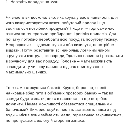
1. Наведіть порядок на кухні
Чи знаєте ви досконально, яка крупа у вас в наявності, для
чого використовується кожен побутовий прилад і що
закінчилося потрібних продуктів? Якщо ні – тоді саме час
взятися за генеральне прибирання і ревізію припасів. Для
початку потрібно перебрати всю посуд та побутову техніку.
Непрацююче – відремонтувати або викинути, непотрібне –
віддати. Потім розставити всі найбільш логічним чином
згрупувати каструлі, сковороди, їдальню начиння і розставити
в зручному для вас порядку. Головне – мати можливість
знаходити ту чи іншу начиння під час приготування
максимально швидко.
Те ж саме стосується бакалії. Крупи, борошно, спеції
найкраще зберігати в об'ємних прозорих банках – так ви
завжди будете знати, що є в наявності, а що потрібно
докупити. Немає можливості обзавестися спеціальними
баночками? Використовуйте чисті пластикові пляшки з-під
води – місця вони займають мало, герметично закриваються,
не пропускають вологу й сторонні запахи.