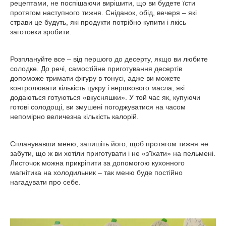
рецептами, не поспішаючи вирішити, що ви будете їсти
протягом наступного тижня. Сніданок, обід, вечеря – які
страви це будуть, які продукти потрібно купити і якісь
заготовки зробити.
Розплануйте все – від першого до десерту, якщо ви любите
солодке. До речі, самостійне приготування десертів
допоможе тримати фігуру в тонусі, адже ви можете
контролювати кількість цукру і вершкового масла, які
додаються готуються «вкусняшки». У той час як, купуючи
готові солодощі, ви змушені погоджуватися на часом
непомірно величезна кількість калорій.
Спланувавши меню, запишіть його, щоб протягом тижня не
забути, що ж ви хотіли приготувати і не «з'їхати» на пельмені.
Листочок можна прикріпити за допомогою кухонного
магнітика на холодильник – так меню буде постійно
нагадувати про себе.