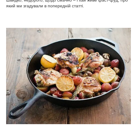
Швидко, недорого, щодо смачно – і хай живе фаст-фуд, про
який ми згадували в попередній статті.