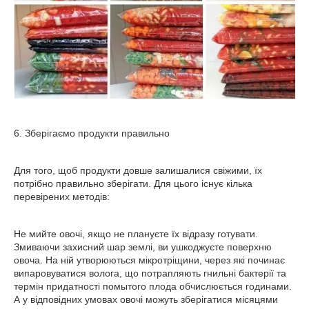
6. Зберігаємо продукти правильно
Для того, щоб продукти довше залишалися свіжими, їх
потрібно правильно зберігати. Для цього існує кілька
перевірених методів:
Не мийте овочі, якщо не плануєте їх відразу готувати.
Змиваючи захисний шар землі, ви ушкоджуєте поверхню
овоча. На ній утворюються мікротріщини, через які починає
випаровуватися волога, що потрапляють гнильні бактерії та
термін придатності помытого плода обчислюється годинами.
А у відповідних умовах овочі можуть зберігатися місяцями