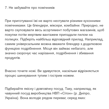
7. Не забувайте про помічників
При приготуванні їжі не варто нехтувати різними кухонними
помічниками. Це блендери, міксери, комбайни. Природно, не
варто скуповувати весь асортимент побутових магазинів, щоб
покупки потім мертвим вантажем припадали пилом на
полицях. Підберіть найбільш відповідний прилад. Наприклад,
самим універсальним можна вважати блендер з додатковою
функцією подрібнення. Місця він займає небагато, але
значно скорочує час нарізання, подрібнення і збивання
продуктів.
Вчасно точите ножі. Ви здивуєтеся, наскільки відрізняється
процес шинкування тупим і гострим ножем.
Підбирайте якісну і довговічну посуд. Таку, наприклад, як
чавунний посуд виробництва НВП «Сітон» (р. Дніпро,
Україна). Вона володіє рядом переваг, серед яких: