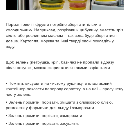
Порізані овочі і фрукти потрібно зберігати тільки в
холодильнику. Наприклад, розрізавши цибулину, змастіть зріз
сіллю або рослинним маслом – так вона буде зберігатися
довше. Картопля, морква та інші тверді овочі покладіть у
воду.
Щоб зелень (петрушка, кріп, базилік) не пропали відразу
після покупки, можна скористатися такими варіантами:
• Помити, висушити на чистому рушнику, в пластиковий
контейнер покласти паперову серветку, а на неї – просушену
чисту зелень.
• Зелень промити, порізати, змішати з оливковою олією,
розкласти у формочки для льоду і заморозити.
• Зелень промити, порізати, заморозити.
• Зелень промити, порізати, засушити.