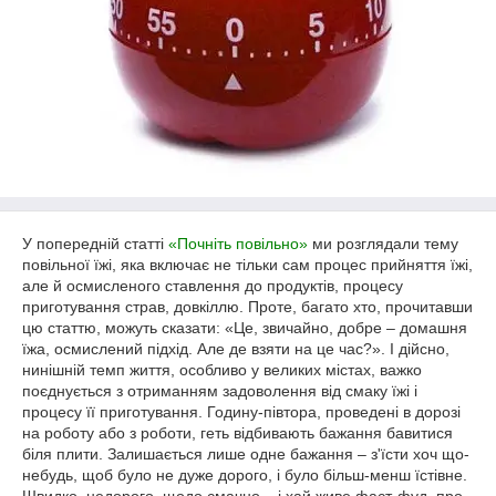
У попередній статті
«Почніть повільно»
ми розглядали тему
повільної їжі, яка включає не тільки сам процес прийняття їжі,
але й осмисленого ставлення до продуктів, процесу
приготування страв, довкіллю. Проте, багато хто, прочитавши
цю статтю, можуть сказати: «Це, звичайно, добре – домашня
їжа, осмислений підхід. Але де взяти на це час?». І дійсно,
нинішній темп життя, особливо у великих містах, важко
поєднується з отриманням задоволення від смаку їжі і
процесу її приготування. Годину-півтора, проведені в дорозі
на роботу або з роботи, геть відбивають бажання бавитися
біля плити. Залишається лише одне бажання – з'їсти хоч що-
небудь, щоб було не дуже дорого, і було більш-менш їстівне.