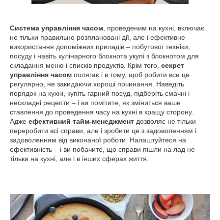
Система управління часом
, проведеним на кухні, включає
не тільки правильно розплановані дії, але і ефективне
використання допоміжних приладів – побутової техніки,
посуду і навіть кулінарного блокнота укупі з блокнотом для
складання меню і списків продуктів. Крім того,
секрет
управління часом
полягає і в тому, щоб робити все це
регулярно, не закидаючи хороші починання. Наведіть
порядок на кухні, купіть гарний посуд, підберіть смачні і
нескладні рецепти – і ви помітите, як зміниться ваше
ставлення до проведення часу на кухні в кращу сторону.
Адже
ефективний тайм-менеджмент
дозволяє не тільки
переробити всі справи, але і зробити це з задоволенням і
задоволенням від виконаної роботи. Налаштуйтеся на
ефективність – і ви побачите, що справи пішли на лад не
тільки на кухні, але і в інших сферах життя.