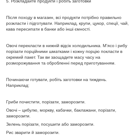
5. Розкладайте продукти і робіть заготовки
Після походу в магазин, всі продукти потрібно правильно
розкласти і підготувати. Наприклад, крупи, цукор, спеції, чай,
кава пересипати в банки або інші ємності.
Овочі перекласти в нижній відсік холодильника. М'ясо і рибу
порізати порційними шматками і кожну порцію покласти в
окремий пакет. Так ви заощадите масу часу на
розморожування та обробленні перед приготуванням.
Починаючи готувати, робіть заготовки на тиждень.
Наприклад:
Гриби почистити, порізати, заморозити.
Овочі – цибулю, моркву, кабачки, баклажани, порізати,
заморозити.
Зелень порізати, посушити або заморозити.
Рис зварити й заморозити.