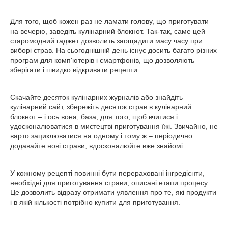
Для того, щоб кожен раз не ламати голову, що приготувати
на вечерю, заведіть кулінарний блокнот. Так-так, саме цей
старомодний гаджет дозволить заощадити масу часу при
виборі страв. На сьогоднішній день існує досить багато різних
програм для комп'ютерів і смартфонів, що дозволяють
зберігати і швидко відкривати рецепти.
Скачайте десяток кулінарних журналів або знайдіть
кулінарний сайт, збережіть десяток страв в кулінарний
блокнот – і ось вона, база, для того, щоб вчитися і
удосконалюватися в мистецтві приготування їжі. Звичайно, не
варто зациклюватися на одному і тому ж – періодично
додавайте нові страви, вдосконалюйте вже знайомі.
У кожному рецепті повинні бути перераховані інгредієнти,
необхідні для приготування страви, описані етапи процесу.
Це дозволить відразу отримати уявлення про те, які продукти
і в якій кількості потрібно купити для приготування.