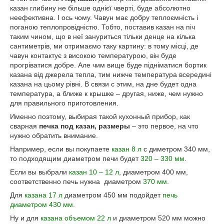
казан глибину не більше однієї чверті, буде абсолютно
неефективна. І ось чому. Чавун має добру теплоємність і
поганою теплопровідністю. Тобто, поставив казан на піч
таким чином, що в неї зануриться тільки денце на кілька
сантиметрів, ми отримаємо таку картину: в тому місці, де
чавун контактує з високою температурою, він буде
прогріватися добре. Але чим вище буде підніматися бортик
казана від джерела тепла, тим нижче температура всередині
казана на цьому рівні. В связи с этим, на дне будет одна
температура, а ближе к крышке – другая, ниже, чем нужно
для правильного приготовления.
Именно поэтому, выбирая такой кухонный прибор, как
сварная
печка под казан, размеры
– это первое, на что
нужно обратить внимание.
Например, если вы покупаете
казан 8 л
с диметром 340 мм,
то подходящим диаметром печи будет
320 – 330 мм
.
Если вы выбрали
казан 10 – 12 л
, диаметром 400 мм,
соответственно печь нужна диаметром
370 мм
.
Для
казана 17 л
диаметром 450 мм подойдет
печь
диаметром 430 мм
.
Ну и для
казана объемом 22 л
и диаметром 520 мм можно