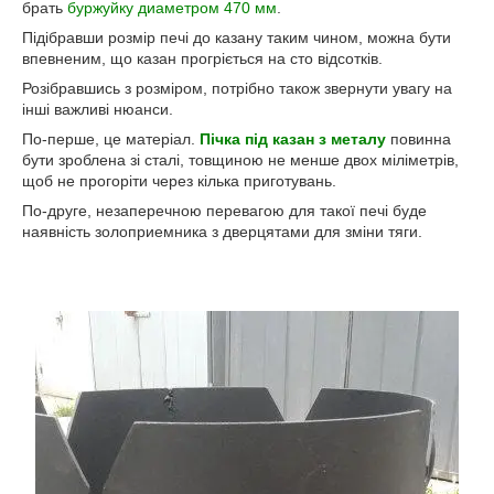
брать
буржуйку диаметром 470 мм
.
Підібравши розмір печі до казану таким чином, можна бути
впевненим, що казан прогріється на сто відсотків.
Розібравшись з розміром, потрібно також звернути увагу на
інші важливі нюанси.
По-перше, це матеріал.
Пічка під казан з металу
повинна
бути зроблена зі сталі, товщиною не менше двох міліметрів,
щоб не прогоріти через кілька приготувань.
По-друге, незаперечною перевагою для такої печі буде
наявність золоприемника з дверцятами для зміни тяги.