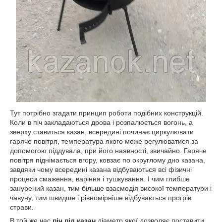
Тут потрібно згадати принцип роботи подібних конструкцій.
Коли в піч закладаються дрова і розпалюється вогонь, а
зверху ставиться казан, всередині починає циркулювати
гаряче повітря, температура якого може регулюватися за
допомогою піддувала, при його наявності, звичайно. Гаряче
повітря піднімається вгору, ковзає по округлому дно казана,
завдяки чому всередині казана відбуваються всі фізичні
процеси смаження, варіння і тушкування. І чим глибше
занурений казан, тим більше взаємодія високої температури і
чавуну, тим швидше і рівномірніше відбувається прогрів
страви.
В той же час
піч під казан
діаметр якої дозволяє поставити