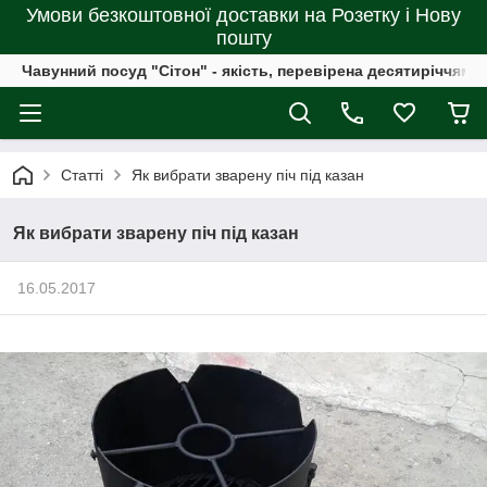
Умови безкоштовної доставки на Розетку і Нову
пошту
Чавунний посуд "Сітон" - якість, перевірена десятиріччями
Статті
Як вибрати зварену піч під казан
Як вибрати зварену піч під казан
16.05.2017