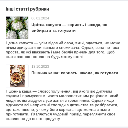
Інші статті рубрики
06.02.2024
Цвітна капуста — користь і шкода, як
вибирати та готувати
Цвітна капуста — усім відомий овоч, який, здається, не може
нічим здивувати нинішнього споживача. Однак, вона не така
проста, як усі вважають і має безліч причин для того, щоб
стати частою гостею на будь-якому столі.
13.10.2023
Пшонна каша: користь, шкода, як готувати
Пшонна каша — словосполучення, від якого віє дитячим
садком і примусовим, часто малоапетитним раціоном, який
люди потім згадують усе життя з тремтінням. Однак якщо
відкинути всі неприємні спогади з дитинства та розібратися,
що таке пшоно, у чому його користь і що можна з нього
приготувати, з'являється чудовий привід переглянути своє
ставлення до цього продукту.