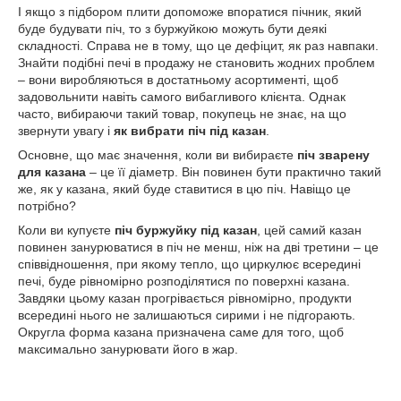
І якщо з підбором плити допоможе впоратися пічник, який
буде будувати піч, то з буржуйкою можуть бути деякі
складності. Справа не в тому, що це дефіцит, як раз навпаки.
Знайти подібні печі в продажу не становить жодних проблем
– вони виробляються в достатньому асортименті, щоб
задовольнити навіть самого вибагливого клієнта. Однак
часто, вибираючи такий товар, покупець не знає, на що
звернути увагу і
як вибрати піч під казан
.
Основне, що має значення, коли ви вибираєте
піч зварену
для казана
– це її діаметр. Він повинен бути практично такий
же, як у казана, який буде ставитися в цю піч. Навіщо це
потрібно?
Коли ви купуєте
піч буржуйку під казан
, цей самий казан
повинен занурюватися в піч не менш, ніж на дві третини – це
співвідношення, при якому тепло, що циркулює всередині
печі, буде рівномірно розподілятися по поверхні казана.
Завдяки цьому казан прогрівається рівномірно, продукти
всередині нього не залишаються сирими і не підгорають.
Округла форма казана призначена саме для того, щоб
максимально занурювати його в жар.