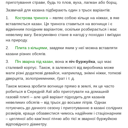
приготування страви, будь то плов, вуха, лагман або борщ.
Зазвичай для казана підбирають один з трьох варіантів:
1.
Кострова тринога
– являє собою кільце на ніжках, в яке
вставляється казан. Ця тринога ставиться на вогнище і є
відмінним похідним варіантом, оскільки розбирається і має
невелику вагу. Безсумнівно стане в нагоді у походах і виїздах
на природу.
2.
Плита з кільцями
, завдяки яким у неї можна вставляти
казани різних обсягів.
3.
Піч зварна під казан
, вона ж
піч буржуйка
, що має
сталевий корпус. Також, в залежності від виробника може
мати різні додаткові девайси, наприклад, знімні ніжки, топкові
дверцята, золоприемники, ґрат і т. д.
Також можна зробити вогнище прямо в землі, як це часто
робиться в Середній Азії або приготувати на домашній
газовій плиті – але цей варіант підходить для казанів
невеликих обсягів – від трьох до восьми літрів. Однак
готуючись до дачного сезону і приготуванню в казані солідних
розмірів, краще обзавестися чимось надійним і стаціонарним
– цегляної або кам'яної піччю або тієї ж зварної буржуйкою
відповідного діаметру.