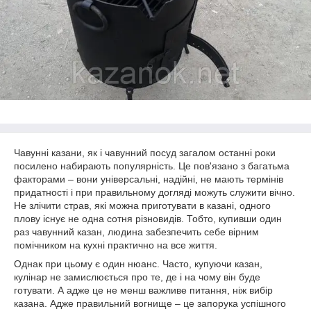
Чавунні казани, як і чавунний посуд загалом останні роки
посилено набирають популярність. Це пов'язано з багатьма
факторами – вони універсальні, надійні, не мають термінів
придатності і при правильному догляді можуть служити вічно.
Не злічити страв, які можна приготувати в казані, одного
плову існує не одна сотня різновидів. Тобто, купивши один
раз чавунний казан, людина забезпечить себе вірним
помічником на кухні практично на все життя.
Однак при цьому є один нюанс. Часто, купуючи казан,
кулінар не замислюється про те, де і на чому він буде
готувати. А адже це не менш важливе питання, ніж вибір
казана. Адже правильний вогнище – це запорука успішного