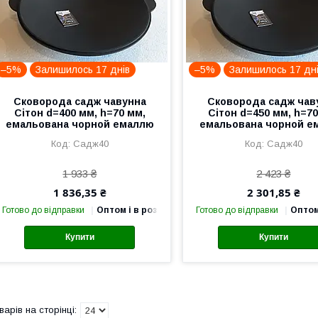
–5%
Залишилось 17 днів
–5%
Залишилось 17 дн
Сковорода садж чавунна
Сковорода садж чав
Сітон d=400 мм, h=70 мм,
Сітон d=450 мм, h=70
емальована чорной емаллю
емальована чорной е
Садж40
Садж40
1 933 ₴
2 423 ₴
1 836,35 ₴
2 301,85 ₴
Готово до відправки
Оптом і в роздріб
Готово до відправки
Оптом
Купити
Купити