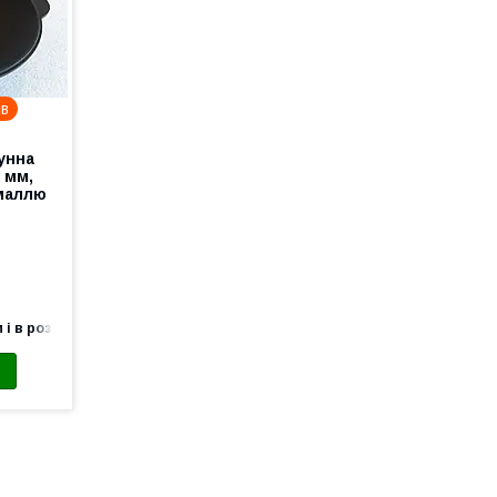
ів
унна
 мм,
маллю
 і в роздріб