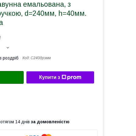
авунна емальована, з
ручкою, d=240мм, h=40мм.
а
₴
в роздріб
Код:
С240дрэмм
Купити з
ротягом 14 днів
за домовленістю