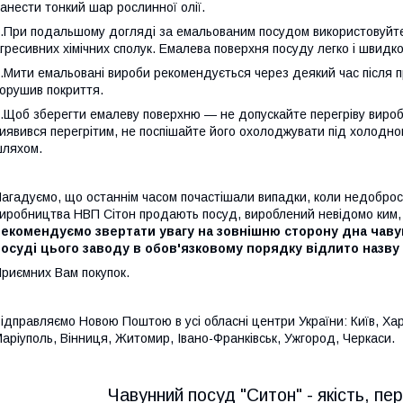
анести тонкий шар рослинної олії.
.При подальшому догляді за емальованим посудом використовуйте
гресивних хімічних сполук. Емалева поверхня посуду легко і швид
.Мити емальовані вироби рекомендується через деякий час після п
орушив покриття.
.Щоб зберегти емалеву поверхню ― не допускайте перегріву виробу
иявився перегрітим, не поспішайте його охолоджувати під холод
ляхом.
агадуємо, що останнім часом почастішали випадки, коли недобросо
иробництва НВП Сітон продають посуд, вироблений невідомо ким, і
рекомендуємо звертати увагу на зовнішню сторону дна чаву
посуді цього заводу в обов'язковому порядку відлито назв
риємних Вам покупок.
ідправляємо Новою Поштою в усі обласні центри України: Київ, Харк
аріуполь, Вінниця, Житомир, Івано-Франківськ, Ужгород, Черкаси.
Чавунний посуд "Ситон" - якість, пе