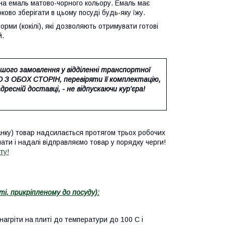
на емаль матово-чорного кольору. Емаль має
ково зберігати в цьому посуді будь-яку їжу.
ми (кокілі), які дозволяють отримувати готові
й.
шого замовлення у відділенні транспортної
З ОБОХ СТОРІН, перевіряти її комплектацію,
ресній доставці, - не відпускаючи кур'єра!
анку) товар надсилається протягом трьох робочих
ати і надалі відправляємо товар у порядку черги!
ту!
ті, прикріпленому до посуду)
:
гріти на плиті до температури до 100 С і