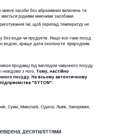
 миючі засоби без абразивних включень та
ко миється рідкими миючими засобами.
риготування їжі, щоб перепад температур не
 без води чи продуктів. Якщо все-таки посуд
ною водою, краще дати охолонути природним
вісні продавці під виглядом чавунного посуду
 невідомо з чого.
Тому, настійно
нного посуду. На всьому автентичному
у підприємства "SYTON".
ів, Суми, Миколаїв, Одеса, Львів, Запоріжжя,
ревірена десятиліттями