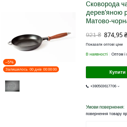
Сковорода ч
дерев'яною 
Матово-чорн
874,95 
921 ₴
Показати оптові ціни
В наявності
Оптом і 
–5%
Залишилось
0
0
днів
0
0
0
0
0
0
Купити
+380503617706
повернення товару п