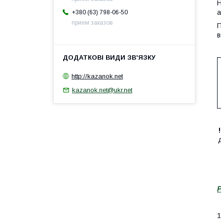
Н
а
+380 (63) 798-06-50
прием заказов
П
в
http://kazanok.net
kazanok.net@ukr.net
Р
1