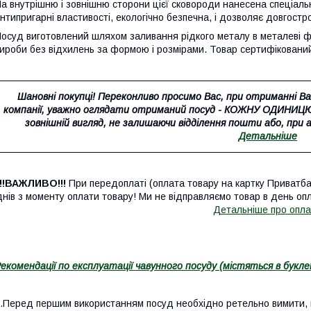
а внутрішню і зовнішню сторони цієї сковороди нанесена спеціаль
нтипригарні властивості, екологічно безпечна, і дозволяє довгостро
осуд виготовлений шляхом заливання рідкого металу в металеві фор
ироби без відхилень за формою і розмірами. Товар сертифіковани
Шановні покупці! Переконливо просимо Вас, при отриманні Ва
компанії, уважно оглядати отриманий посуд - КОЖНУ ОДИНИЦЮ 
зовнішній вигляд, не залишаючи відділення пошти або, при ад
Детальніше
!!!ВАЖЛИВО!!!
При передоплаті (оплата товару на картку Приватб
днів з моменту оплати товару! Ми не відправляємо товар в день опл
Детальніше про опла
екомендації по експлуатації чавунного посуду (містяться в букле
.Перед першим використанням посуд необхідно ретельно вимити, на