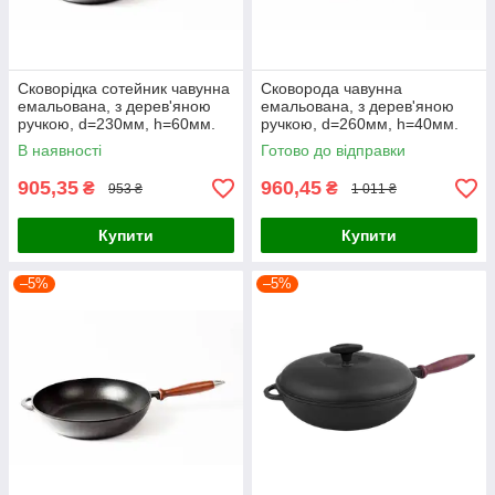
Сковорідка сотейник чавунна
Сковорода чавунна
емальована, з дерев'яною
емальована, з дерев'яною
ручкою, d=230мм, h=60мм.
ручкою, d=260мм, h=40мм.
Матово-чорна
Матово-чорна
В наявності
Готово до відправки
905,35
960,45
₴
₴
953 ₴
1 011 ₴
Купити
Купити
–5%
–5%