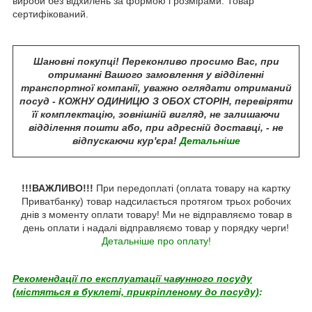
вироби без відхилень за формою і розмірами. Товар
сертифікований.
Шановні покупці! Переконливо просимо Вас, при
отриманні Вашого замовлення у відділенні
транспортної компанії, уважно оглядати отриманий
посуд - КОЖНУ ОДИНИЦЮ З ОБОХ СТОРІН, перевіряти
її комплектацію, зовнішній вигляд, не залишаючи
відділення пошти або, при адресній доставці, - не
відпускаючи кур'єра!
Детальніше
!!!ВАЖЛИВО!!!
При передоплаті (оплата товару на картку
Приватбанку) товар надсилається протягом трьох робочих
днів з моменту оплати товару! Ми не відправляємо товар в
день оплати і надалі відправляємо товар у порядку черги!
Детальніше про оплату!
Рекомендації по експлуатації чавунного посуду
(містяться в буклеті, прикріпленому до посуду)
: