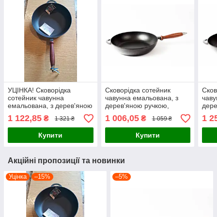
УЦІНКА! Сковорідка
Сковорідка сотейник
Сков
сотейник чавунна
чавунна емальована, з
чаву
емальована, з дерев'яною
дерев'яною ручкою,
дере
ручкою, d=280мм,
d=240мм, h=60мм.
d=2
1 122,85
1 006,05
1 2
₴
₴
1 321 ₴
1 059 ₴
h=60мм. Матово-чорна
Матово-чорна
Мат
Купити
Купити
Акційні пропозиції та новинки
Уцінка
–15%
–5%