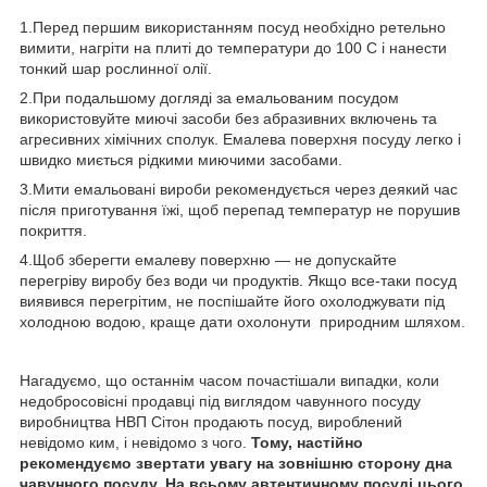
1.Перед першим використанням посуд необхідно ретельно
вимити, нагріти на плиті до температури до 100 С і нанести
тонкий шар рослинної олії.
2.При подальшому догляді за емальованим посудом
використовуйте миючі засоби без абразивних включень та
агресивних хімічних сполук. Емалева поверхня посуду легко і
швидко миється рідкими миючими засобами.
3.Мити емальовані вироби рекомендується через деякий час
після приготування їжі, щоб перепад температур не порушив
покриття.
4.Щоб зберегти емалеву поверхню ― не допускайте
перегріву виробу без води чи продуктів. Якщо все-таки посуд
виявився перегрітим, не поспішайте його охолоджувати під
холодною водою, краще дати охолонути природним шляхом.
Нагадуємо, що останнім часом почастішали випадки, коли
недобросовісні продавці під виглядом чавунного посуду
виробництва НВП Сітон продають посуд, вироблений
невідомо ким, і невідомо з чого.
Тому, настійно
рекомендуємо звертати увагу на зовнішню сторону дна
чавунного посуду. На всьому автентичному посуді цього