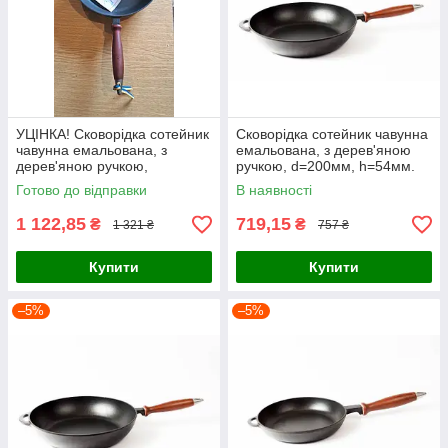
УЦІНКА! Сковорідка сотейник
Сковорідка сотейник чавунна
чавунна емальована, з
емальована, з дерев'яною
дерев'яною ручкою,
ручкою, d=200мм, h=54мм.
d=280мм, h=60мм. Матово-
Матово-чорна
Готово до відправки
В наявності
чорна
1 122,85
719,15
₴
₴
1 321 ₴
757 ₴
Купити
Купити
–5%
–5%