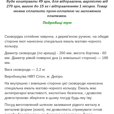
буде
коштувати 49 грн
, для відправлень вартістю від
270 грн, вагою до 15 кг і відправленням 1 місцем. Товар
можна сплатити пром-оплатою чи наложеним
платежем.
Подробиці тут
Сковорідка сотейник чавунна, з дерев'яною ручкою, на обидві
сторони якої нанесена спеціальна емаль матово-чорного
кольору.
Діаметр сковороди (по кришці) - 260 мм, висота бортика - 60
мм. Діаметр рівній поверхні дна (з зовнішньої сторони) ― 188
мм.
Вага сковороди ― 2,2 кг.
Виробництва НВП Сітон, м. Дніпро.
На внутрішню і зовнішню сторони цієї сковороди нанесена
спеціальна емаль матово-чорного кольору. Емаль має
антипригарні властивості, екологічно безпечна, і дозволяє
довгостроково зберігати в цьому посуді будь-яку їжу.
Посуд виготовлений шляхом заливання рідкого металу в
металеві форми (кокілі), які дозволяють отримувати готові