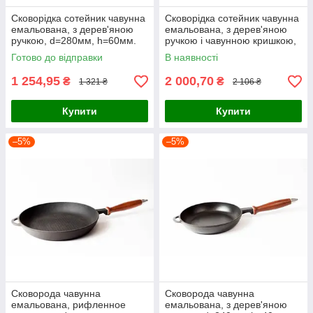
Сковорідка сотейник чавунна
Сковорідка сотейник чавунна
емальована, з дерев'яною
емальована, з дерев'яною
ручкою, d=280мм, h=60мм.
ручкою і чавунною кришкою,
Матово-чорна
d=280мм, h=60мм. Матово-
Готово до відправки
В наявності
чорна
1 254,95
2 000,70
₴
₴
1 321 ₴
2 106 ₴
Купити
Купити
–5%
–5%
Сковорода чавунна
Сковорода чавунна
емальована, рифленное
емальована, з дерев'яною