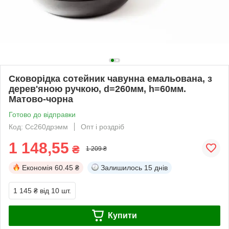
Сковорідка сотейник чавунна емальована, з
дерев'яною ручкою, d=260мм, h=60мм.
Матово-чорна
Готово до відправки
Код: Сс260дрэмм
Опт і роздріб
1 148,55
₴
1 209 ₴
Економія
60.45 ₴
Залишилось
15 днів
1 145 ₴
від 10 шт.
Купити