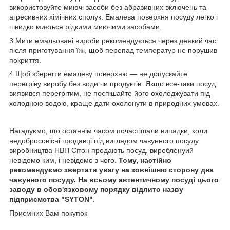
використовуйте миючі засоби без абразивних включень та
агресивних хімічних сполук. Емалева поверхня посуду легко і
швидко миється рідкими миючими засобами.
3.Мити емальовані вироби рекомендується через деякий час
після приготування їжі, щоб перепад температур не порушив
покриття.
4.Щоб зберегти емалеву поверхню ― не допускайте
перегріву виробу без води чи продуктів. Якщо все-таки посуд
виявився перегрітим, не поспішайте його охолоджувати під
холодною водою, краще дати охолонути в природних умовах.
Нагадуємо, що останнім часом почастішали випадки, коли
недобросовісні продавці під виглядом чавунного посуду
виробництва НВП Сітон продають посуд, виробленуий
невідомо ким, і невідомо з чого.
Тому, настійно
рекомендуємо звертати увагу на зовнішню сторону дна
чавунного посуду. На всьому автентичному посуді цього
заводу в обов'язковому порядку відлито назву
підприємства "SYTON".
Приємних Вам покупок