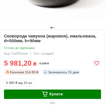
Сковорода чавунна (жаровня), емальована,
d=500мм, h=90мм
Готово до відправки
Код: Сж500эмм
Опт і роздріб
5 981,20
₴
6 296 ₴
Економія
314.80 ₴
Залишилось
15 днів
5 980 ₴
від 10 шт.
Купити
або