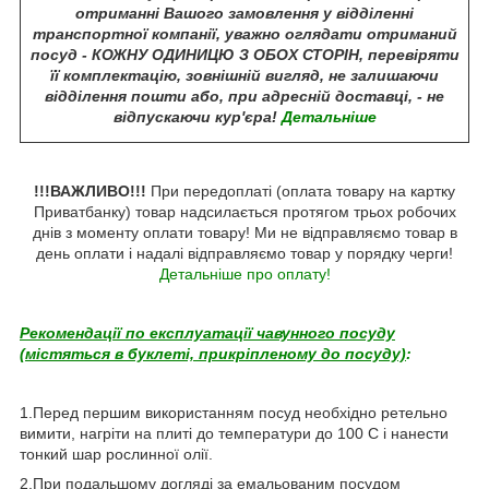
отриманні Вашого замовлення у відділенні
транспортної компанії, уважно оглядати отриманий
посуд - КОЖНУ ОДИНИЦЮ З ОБОХ СТОРІН, перевіряти
її комплектацію, зовнішній вигляд, не залишаючи
відділення пошти або, при адресній доставці, - не
відпускаючи кур'єра!
Детальніше
!!!ВАЖЛИВО!!!
При передоплаті (оплата товару на картку
Приватбанку) товар надсилається протягом трьох робочих
днів з моменту оплати товару! Ми не відправляємо товар в
день оплати і надалі відправляємо товар у порядку черги!
Детальніше про оплату!
Рекомендації по експлуатації чавунного посуду
(містяться в буклеті, прикріпленому до посуду)
:
1.Перед першим використанням посуд необхідно ретельно
вимити, нагріти на плиті до температури до 100 С і нанести
тонкий шар рослинної олії.
2.При подальшому догляді за емальованим посудом