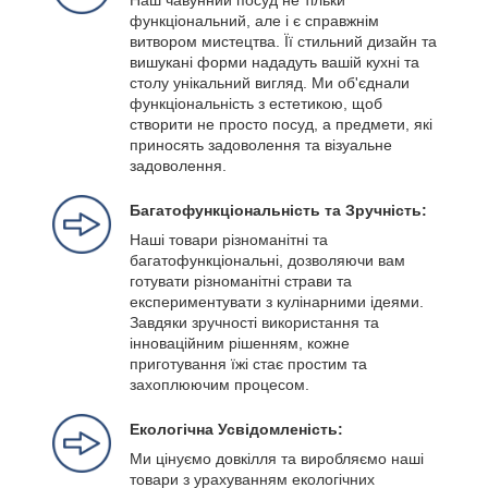
Наш чавунний посуд не тільки
функціональний, але і є справжнім
витвором мистецтва. Її стильний дизайн та
вишукані форми нададуть вашій кухні та
столу унікальний вигляд. Ми об'єднали
функціональність з естетикою, щоб
створити не просто посуд, а предмети, які
приносять задоволення та візуальне
задоволення.
Багатофункціональність та Зручність:
Наші товари різноманітні та
багатофункціональні, дозволяючи вам
готувати різноманітні страви та
експериментувати з кулінарними ідеями.
Завдяки зручності використання та
інноваційним рішенням, кожне
приготування їжі стає простим та
захоплюючим процесом.
Екологічна Усвідомленість:
Ми цінуємо довкілля та виробляємо наші
товари з урахуванням екологічних