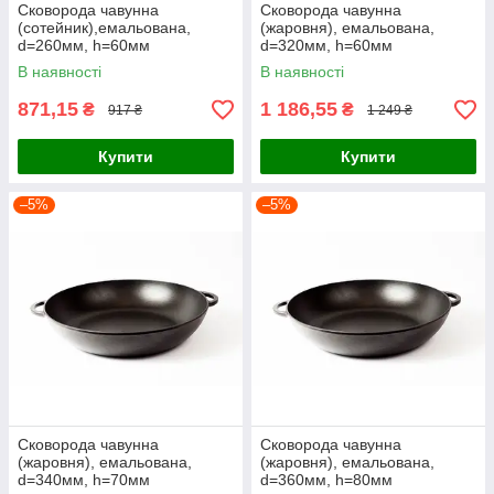
Сковорода чавунна
Сковорода чавунна
(сотейник),емальована,
(жаровня), емальована,
d=260мм, h=60мм
d=320мм, h=60мм
В наявності
В наявності
871,15
1 186,55
₴
₴
917 ₴
1 249 ₴
Купити
Купити
–5%
–5%
Сковорода чавунна
Сковорода чавунна
(жаровня), емальована,
(жаровня), емальована,
d=340мм, h=70мм
d=360мм, h=80мм