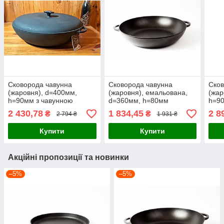
Сковорода чавунна
Сковорода чавунна
Сков
(жаровня), d=400мм,
(жаровня), емальована,
(жар
h=90мм з чавунною
d=360мм, h=80мм
h=90
кришкою
кри
2 430,78
1 834,45
2 8
₴
₴
2 794 ₴
1 931 ₴
Купити
Купити
Акційні пропозиції та новинки
–5%
–5%