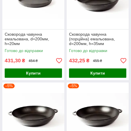
Сковорода чавунна
Сковорода чавунна
емальована, d=200мм,
(порційна) емальована,
h=20мм
d=200мм, h=35мм
Готово до відправки
Готово до відправки
431,30
432,25
₴
₴
454 ₴
455 ₴
Купити
Купити
–5%
–5%