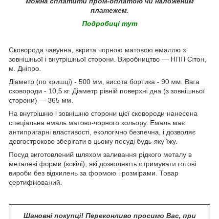
можна сплатити пром-оплатою чи наложеним
платежем.
Подробиці тут
Сковорода чавунна, вкрита чорною матовою емаллю з
зовнішньої і внутрішньої сторони. Виробництво ― НПП Сітон,
м. Дніпро.
Діаметр (по кришці) - 500 мм, висота бортика - 90 мм. Вага
сковороди - 10,5 кг. Діаметр рівній поверхні дна (з зовнішньої
сторони) ― 365 мм.
На внутрішню і зовнішню сторони цієї сковороди нанесена
спеціальна емаль матово-чорного кольору. Емаль має
антипригарні властивості, екологічно безпечна, і дозволяє
довгостроково зберігати в цьому посуді будь-яку їжу.
Посуд виготовлений шляхом заливання рідкого металу в
металеві форми (кокілі), які дозволяють отримувати готові
вироби без відхилень за формою і розмірами. Товар
сертифікований.
Шановні покупці! Переконливо просимо Вас, при