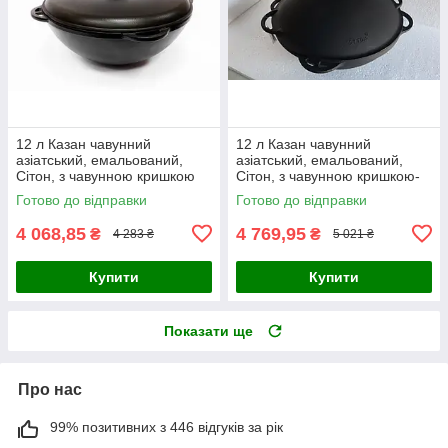
12 л Казан чавунний
12 л Казан чавунний
азіатський, емальований,
азіатський, емальований,
Сітон, з чавунною кришкою
Сітон, з чавунною кришкою-
сковородою САДЖ
Готово до відправки
Готово до відправки
4 068,85
4 769,95
₴
₴
4 283 ₴
5 021 ₴
Купити
Купити
Показати ще
Про нас
99% позитивних з 446 відгуків за рік