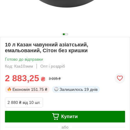
10 л Казан чавунний азіатський,
емальований, Сітон без кришки
Готово до відправки
Код: Кза10эмм
Опт і роздріб
2 883,25
₴
3 035 ₴
Економія
151.75 ₴
Залишилось
19 днів
2 880 ₴
від 10 шт.
Купити
або