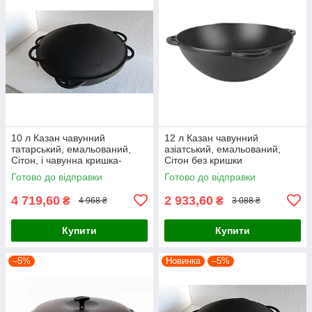
10 л Казан чавунний
12 л Казан чавунний
татарський, емальований,
азіатський, емальований,
Сітон, і чавунна кришка-
Сітон без кришки
сковорода САДЖ
Готово до відправки
Готово до відправки
4 719,60
2 933,60
₴
₴
4 968 ₴
3 088 ₴
Купити
Купити
–5%
Новинка
–5%