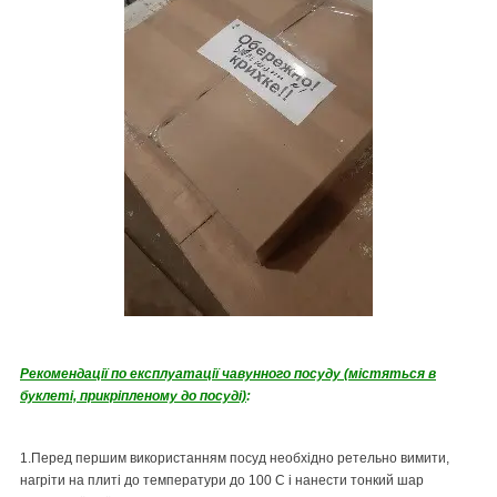
Рекомендації по експлуатації чавунного посуду (містяться в
буклеті, прикріпленому до посуді)
:
1.Перед першим використанням посуд необхідно ретельно вимити,
нагріти на плиті до температури до 100 С і нанести тонкий шар