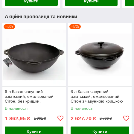
Купити
Купити
Акційні пропозиції та новинки
–5%
–5%
6 л Казан чавунний
6 л Казан чавунний
азіатський, емальований
азіатський, емальований,
Сітон, без кришки.
Сітон з чавунною кришкою
В наявності
В наявності
1 862,95
2 627,70
₴
₴
1 961 ₴
2 766 ₴
Купити
Купити