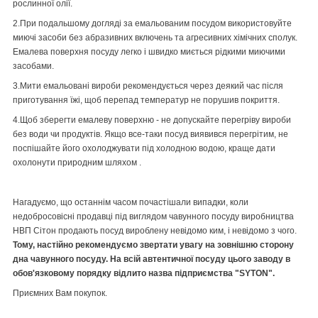
рослинної олії.
2.При подальшому догляді за емальованим посудом використовуйте
миючі засоби без абразивних включень та агресивних хімічних сполук.
Емалева поверхня посуду легко і швидко миється рідкими миючими
засобами.
3.Мити емальовані вироби рекомендується через деякий час після
приготування їжі, щоб перепад температур не порушив покриття.
4.Щоб зберегти емалеву поверхню - не допускайте перегріву вироби
без води чи продуктів. Якщо все-таки посуд виявився перегрітим, не
поспішайте його охолоджувати під холодною водою, краще дати
охолонути природним шляхом .
Нагадуємо, що останнім часом почастішали випадки, коли
недобросовісні продавці під виглядом чавунного посуду виробництва
НВП Сітон продають посуд вироблену невідомо ким, і невідомо з чого.
Тому, настійно рекомендуємо звертати увагу на зовнішню сторону
дна чавунного посуду. На всій автентичної посуду цього заводу в
обов'язковому порядку відлито назва підприємства "SYTON".
Приємних Вам покупок.