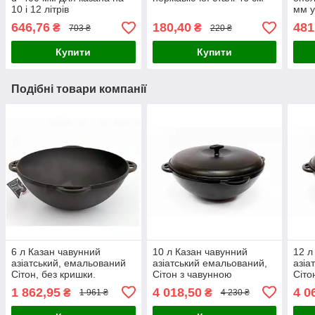
10 і 12 літрів
мм у
об'є
646,76
180,40
481
₴
₴
703 ₴
220 ₴
Купити
Купити
Подібні товари компанії
6 л Казан чавунний
10 л Казан чавунний
12 л
азіатський, емальований
азіатський емальований,
азіа
Сітон, без кришки.
Сітон з чавунною
Сіто
кришкою.
кри
1 862,95
4 018,50
4 0
₴
₴
1 961 ₴
4 230 ₴