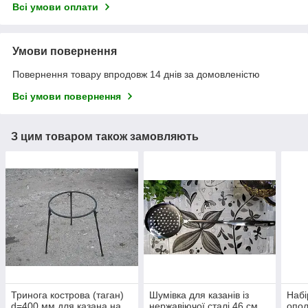
Всі умови оплати
Умови повернення
Повернення товару впродовж 14 днів за домовленістю
Всі умови повернення
З цим товаром також замовляють
Тринога кострова (таган)
Шумівка для казанів із
Набі
d=400 мм для казана на
нержавіючої сталі 46 см
опол