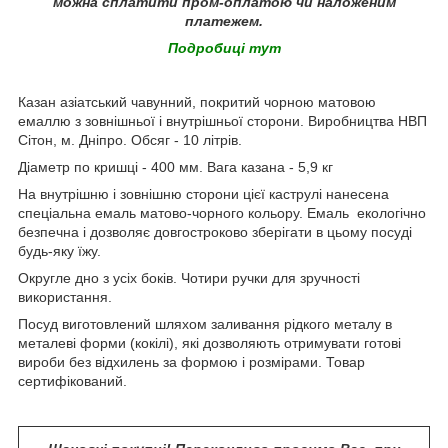
можна сплатити пром-оплатою чи наложеним
платежем.
Подробиці тут
Казан азіатський чавунний, покритий чорною матовою
емаллю з зовнішньої і внутрішньої сторони. Виробництва НВП
Сітон, м. Дніпро. Обсяг - 10 літрів.
Діаметр по кришці - 400 мм. Вага казана - 5,9 кг
На внутрішню і зовнішню сторони цієї каструлі нанесена
спеціальна емаль матово-чорного кольору. Емаль екологічно
безпечна і дозволяє довгостроково зберігати в цьому посуді
будь-яку їжу.
Округле дно з усіх боків. Чотири ручки для зручності
використання.
Посуд виготовлений шляхом заливання рідкого металу в
металеві форми (кокілі), які дозволяють отримувати готові
вироби без відхилень за формою і розмірами. Товар
сертифікований.