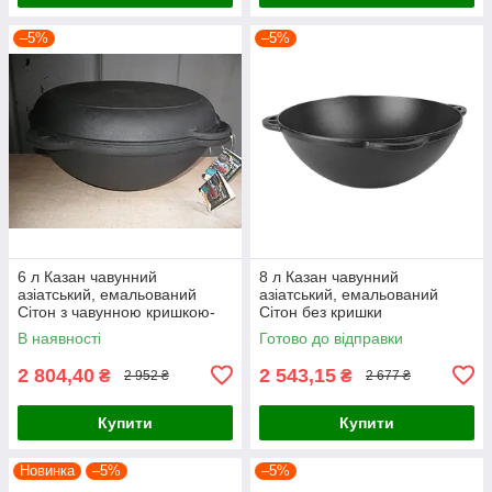
–5%
–5%
6 л Казан чавунний
8 л Казан чавунний
азіатський, емальований
азіатський, емальований
Сітон з чавунною кришкою-
Сітон без кришки
сковородою
В наявності
Готово до відправки
2 804,40
2 543,15
₴
₴
2 952 ₴
2 677 ₴
Купити
Купити
Новинка
–5%
–5%