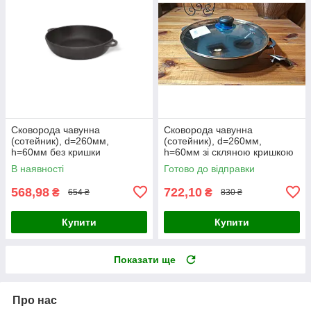
Сковорода чавунна
Сковорода чавунна
(сотейник), d=260мм,
(сотейник), d=260мм,
h=60мм без кришки
h=60мм зі скляною кришкою
В наявності
Готово до відправки
568,98
722,10
₴
₴
654 ₴
830 ₴
Купити
Купити
Показати ще
Про нас