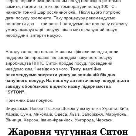
Перед першим використанням посуд необхідно ретельно
вимити, нагріти на плиті до температури понад 100 °C і
нанести тонкий шар рослинної олії. Після цього потрібно
дати посуду охолонути. Таку процедуру рекомендуємо
повторити два — три рази. І нагадуємо ще про одну важливу
умову експлуатації посуду: після миття чавунний посуд
необхідний витерти насухо.
Нагадування, що останнім часом фішали випадки, коли
недоросяйні продавці під виглядом чавунного посуду
виробництва НППС Ситон продає посуд, проведений
невідомо ким, і невідомо з чого.
Тому, настійно
рекомендуємо звертати увагу на зовнішній бік дна
чавунного посуду. На всьому автентичному посуді цього
заводу обов'язково відлито назву підприємства
"SYTON".
Приємних Вам покупок.
Вирушаємо Новою Піською Щокою у всі куточки України: Київ,
Харків, Суми, Миколаїв, Одеса, Львів, Запоріжжя, Маріуполь,
Вінниця, Херсон, Івано-Франківск, Ужгорода, Черкаси.