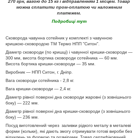
270 грн, вагою до 15 кг і відправленням 1 місцем. Товар
можна сплатити пром-оплатою чи наложеним
платежем.
Подробиці тут
Сковорода чавунна сотейник у комплекті з чавунною
кришкою-сковородою ТМ Термо НПП "Ситон".
Діаметр сковороди (по кришці) і чавунної кришки-сковороди —
300 мм, висота бортика сковороди сотейника — 60 мм.
Висота бортика кришки-сковороди — 35 мм.
Виробник — НПП Ситон, г. Дніпр.
Вага сковороди сотейника - 2,8 кг.
Вага кришки-сковороди — 2,4 кг.
Діаметр рівної поверхні дна сковороди жаровні (з зовнішнього
боку) — 222 мм.
Діаметр рівної поверхні дна кришки-сковороди (з зовнішнього
боку) — 236 мм.
Посуд виготовлений через заливки рідкого металу в металеві
форми (кольки), які дають змогу отримувати готові вироби без
відхилень за формою та розмірами. Товар сертифікований.