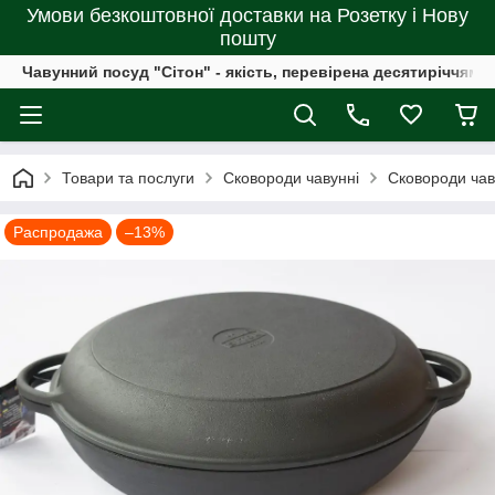
Умови безкоштовної доставки на Розетку і Нову
пошту
Чавунний посуд "Сітон" - якість, перевірена десятиріччями
Товари та послуги
Сковороди чавунні
Сковороди чав
Распродажа
–13%