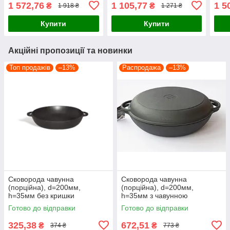
280мм*280мм, h=40мм
кришкою
1 572,76
1 105,77
1 5
₴
₴
1 918 ₴
1 271 ₴
Купити
Купити
Акційні пропозиції та новинки
Топ продажів
–13%
Распродажа
–13%
Сковорода чавунна
Сковорода чавунна
(порційна), d=200мм,
(порційна), d=200мм,
h=35мм без кришки
h=35мм з чавунною
кришкою-сковородою
Готово до відправки
Готово до відправки
325,38
672,51
₴
₴
374 ₴
773 ₴