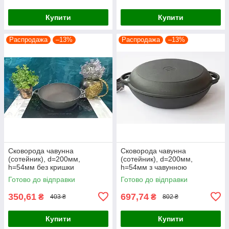
Купити
Купити
Распродажа
–13%
Распродажа
–13%
Сковорода чавунна
Сковорода чавунна
(сотейник), d=200мм,
(сотейник), d=200мм,
h=54мм без кришки
h=54мм з чавунною
кришкою-сковородою
Готово до відправки
Готово до відправки
350,61
697,74
₴
₴
403 ₴
802 ₴
Купити
Купити