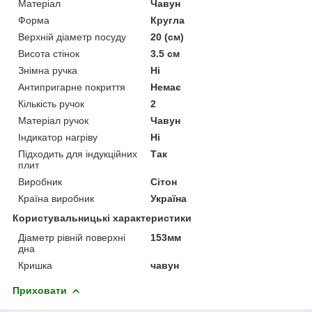
Матеріал
Чавун
Форма
Кругла
Верхній діаметр посуду
20 (см)
Висота стінок
3.5 см
Знімна ручка
Ні
Антипригарне покриття
Немає
Кількість ручок
2
Матеріал ручок
Чавун
Індикатор нагріву
Ні
Підходить для індукційних
Так
плит
Виробник
Сітон
Країна виробник
Україна
Користувальницькі характеристики
Діаметр рівній поверхні
153мм
дна
Кришка
чавун
Приховати