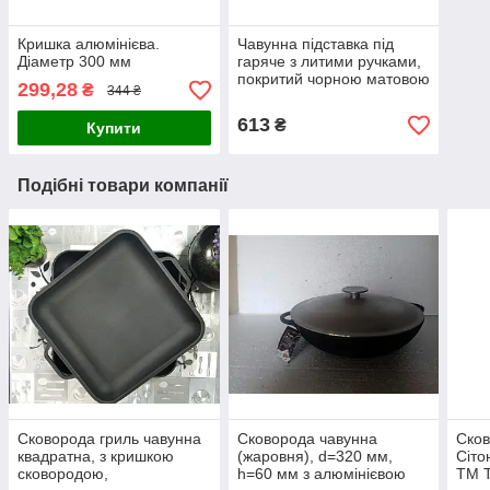
Кришка алюмінієва.
Чавунна підставка під
Діаметр 300 мм
гаряче з литими ручками,
покритий чорною матовою
299,28
₴
344 ₴
емаллю
613
₴
Купити
Подібні товари компанії
Сковорода гриль чавунна
Сковорода чавунна
Сков
квадратна, з кришкою
(жаровня), d=320 мм,
Сіто
сковородою,
h=60 мм з алюмінієвою
ТМ 