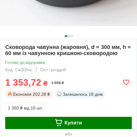
Сковорода чавунна (жаровня), d = 300 мм, h =
60 мм із чавунною кришкою-сковородою
Готово до відправки
Код: Сж300чс
Опт і роздріб
1 353,72
₴
1 556 ₴
Економія
202.28 ₴
Залишилось
18 днів
1 350 ₴
від 10 шт.
Купити
або