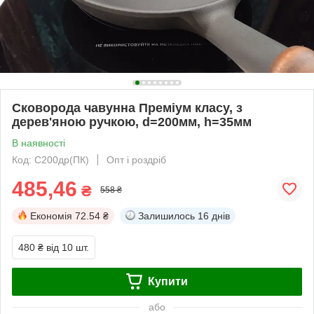
Сковорода чавунна Преміум класу, з
дерев'яною ручкою, d=200мм, h=35мм
В наявності
Код: С200др(ПК)
Опт і роздріб
485,46
₴
558 ₴
Економія
72.54 ₴
Залишилось
16 днів
480 ₴
від 10 шт.
Купити
або