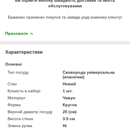
Ви оціните високу швидкість доставки та якість
обслуговування
Бажаємо приємних покупок та завжди раді кожному клієнту!
Приховати
Характеристики
Основні
Тип посуду
Сковорода універсальна
(класична)
Стан
Новий
Кількість в наборі
1 шт.
Матеріал
Чавун
Форма
Кругла
Верхній діаметр посуду
20 (см)
Висота стінок
3.5 см
Знімна ручка
Ні