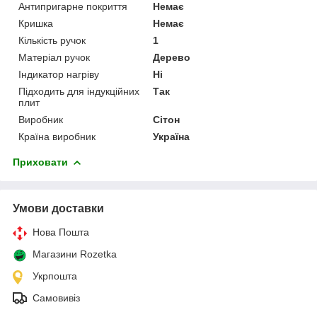
Антипригарне покриття
Немає
Кришка
Немає
Кількість ручок
1
Матеріал ручок
Дерево
Індикатор нагріву
Ні
Підходить для індукційних
Так
плит
Виробник
Сітон
Країна виробник
Україна
Приховати
Умови доставки
Нова Пошта
Магазини Rozetka
Укрпошта
Самовивіз