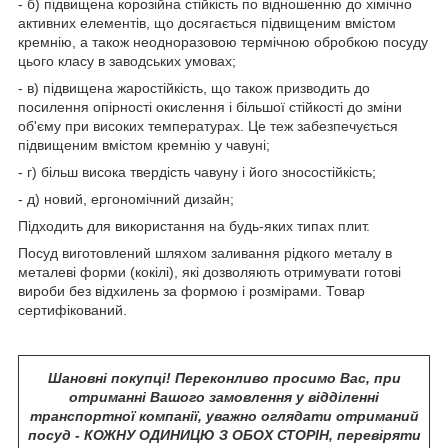
- б) підвищена корозійна стійкість по відношенню до хімічно
активних елементів, що досягається підвищеним вмістом
кремнію, а також неодноразовою термічною обробкою посуду
цього класу в заводських умовах;
- в) підвищена жаростійкість, що також призводить до
посилення опірності окислення і більшої стійкості до зміни
об'єму при високих температурах. Це теж забезпечується
підвищеним вмістом кремнію у чавуні;
- г) більш висока твердість чавуну і його зносостійкість;
- д) новий, ергономічний дизайн;
Підходить для використання на будь-яких типах плит.
Посуд виготовлений шляхом заливання рідкого металу в
металеві форми (кокілі), які дозволяють отримувати готові
вироби без відхилень за формою і розмірами. Товар
сертифікований.
Шановні покупці! Переконливо просимо Вас, при
отриманні Вашого замовлення у відділенні
транспортної компанії, уважно оглядати отриманий
посуд - КОЖНУ ОДИНИЦЮ З ОБОХ СТОРІН, перевіряти