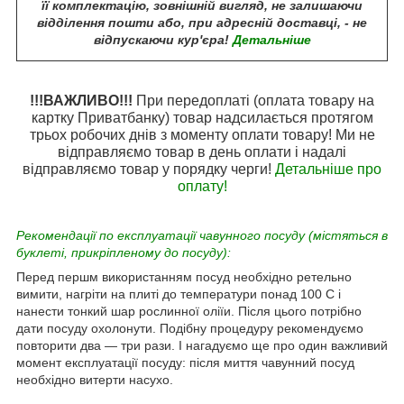
її комплектацію, зовнішній вигляд, не залишаючи
відділення пошти або, при адресній доставці, - не
відпускаючи кур'єра!
Детальніше
!!!ВАЖЛИВО!!!
При передоплаті (оплата товару на
картку Приватбанку) товар надсилається протягом
трьох робочих днів з моменту оплати товару! Ми не
відправляємо товар в день оплати і надалі
відправляємо товар у порядку черги!
Детальніше про
оплату!
Рекомендації по експлуатації чавунного посуду (містяться в
буклеті, прикріпленому до посуду):
Перед першм використанням посуд необхідно ретельно
вимити, нагріти на плиті до температури понад 100 С і
нанести тонкий шар рослинної оліїи. Після цього потрібно
дати посуду охолонути. Подібну процедуру рекомендуємо
повторити два ― три рази. І нагадуємо ще про один важливий
момент експлуатації посуду: після миття чавунний посуд
необхідно витерти насухо.