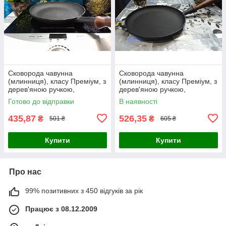
Сковорода чавунна
Сковорода чавунна
(млинниця), класу Преміум, з
(млинниця), класу Преміум, з
дерев'яною ручкою,
дерев'яною ручкою,
d=200мм, h=20мм
d=240мм, h=25мм
Готово до відправки
В наявності
435,87
526,35
₴
₴
501 ₴
605 ₴
Купити
Купити
Про нас
99% позитивних з 450 відгуків за рік
Працює з 08.12.2009