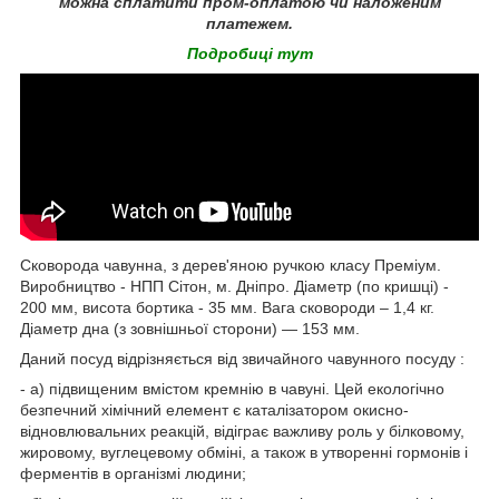
можна сплатити пром-оплатою чи наложеним
платежем.
Подробиці тут
Сковорода чавунна, з дерев'яною ручкою класу Преміум.
Виробництво - НПП Сітон, м. Дніпро. Діаметр (по кришці) -
200 мм, висота бортика - 35 мм. Вага сковороди – 1,4 кг.
Діаметр дна (з зовнішньої сторони) ― 153 мм.
Даний посуд відрізняється від звичайного чавунного посуду :
- а) підвищеним вмістом кремнію в чавуні. Цей екологічно
безпечний хімічний елемент є каталізатором окисно-
відновлювальних реакцій, відіграє важливу роль у білковому,
жировому, вуглецевому обміні, а також в утворенні гормонів і
ферментів в організмі людини;