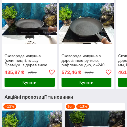
Сковорода чавунна
Сковорода чавунна з
Сков
(млинниця), класу
дерев'яною ручкою,
дере
Преміум, з дерев'яною
рифленное дно, d=240
мм, 
ручкою, d=200мм, h=20мм
мм, h=40 мм
435,87
572,46
461
₴
₴
501 ₴
658 ₴
Купити
Купити
Акційні пропозиції та новинки
–13%
Топ
–13%