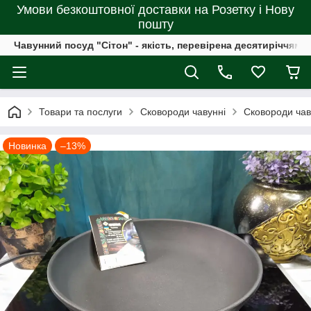
Умови безкоштовної доставки на Розетку і Нову
пошту
Чавунний посуд "Сітон" - якість, перевірена десятиріччями
Товари та послуги
Сковороди чавунні
Сковороди чав
Новинка
–13%