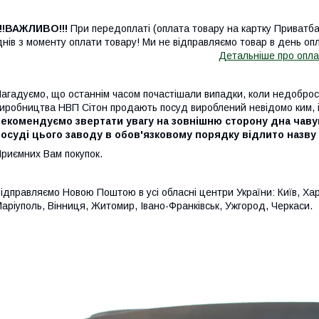
!!!ВАЖЛИВО!!!
При передоплаті (оплата товару на картку Приватб
днів з моменту оплати товару! Ми не відправляємо товар в день опл
Детальніше про опла
агадуємо, що останнім часом почастішали випадки, коли недобросо
иробництва НВП Сітон продають посуд вироблений невідомо ким, і
рекомендуємо звертати увагу на зовнішню сторону дна чаву
посуді цього заводу в обов'язковому порядку відлито назв
риємних Вам покупок.
ідправляємо Новою Поштою в усі обласні центри України: Київ, Харк
аріуполь, Вінниця, Житомир, Івано-Франківськ, Ужгород, Черкаси.