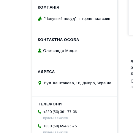
"Чавунний посуд", інтернет-магазин
Олександр Моцак
В
р
д
О
Вул. Каштанова, 16, Дніпро, Україна
з
+380 (50) 361-77-06
прием заказов
+380 (68) 654-96-75
прием заказов