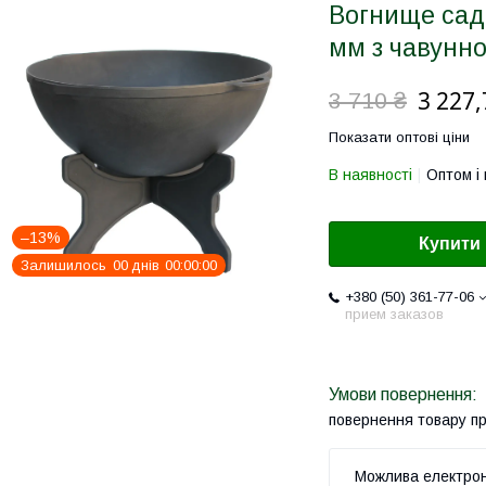
Вогнище садо
мм з чавунн
3 227,
3 710 ₴
Показати оптові ціни
В наявності
Оптом і 
–13%
Купити
Залишилось
0
0
днів
0
0
0
0
0
0
+380 (50) 361-77-06
прием заказов
повернення товару п