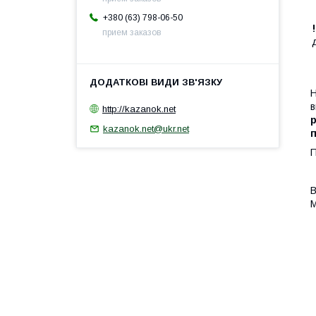
+380 (63) 798-06-50
прием заказов
Н
в
http://kazanok.net
kazanok.net@ukr.net
П
В
М