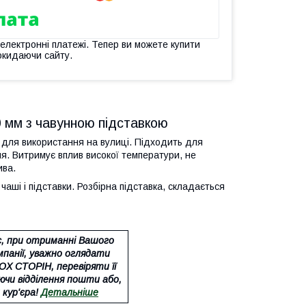
 електронні платежі. Тепер ви можете купити
окидаючи сайту.
0 мм з чавунною підставкою
 для використання на вулиці. Підходить для
ня. Витримує вплив високої температури, не
ива.
аші і підставки. Розбірна підставка, складається
с, при отриманні Вашого
мпанії, уважно оглядати
 СТОРІН, перевіряти її
ючи відділення пошти або,
 кур'єра!
Детальніше