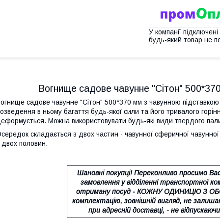
У компанії підключені
будь-який товар не п
Вогнище садове чавунне "Сітон" 500*37
огнище садове чавунне "Сітон" 500*370 мм з чавунною підставкою
озведення в ньому багаття будь-якої сили та його тривалого горін
еформується. Можна використовувати будь-які види твердого пал
середок складається з двох частин - чавунної сферичної чавунної ч
 двох половин.
Шановні покупці! Переконливо просимо Ва
замовлення у відділенні транспортної ко
отриману посуд - КОЖНУ ОДИНИЦЮ З ОБОХ
комплектацію, зовнішній вигляд, не залиша
при адресній доставці, - не відпускаючи