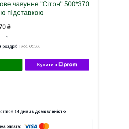
ве чавунне "Сітон" 500*370
ою підставкою
70 ₴
в роздріб
Код:
ОС500
Купити з
ротягом 14 днів
за домовленістю