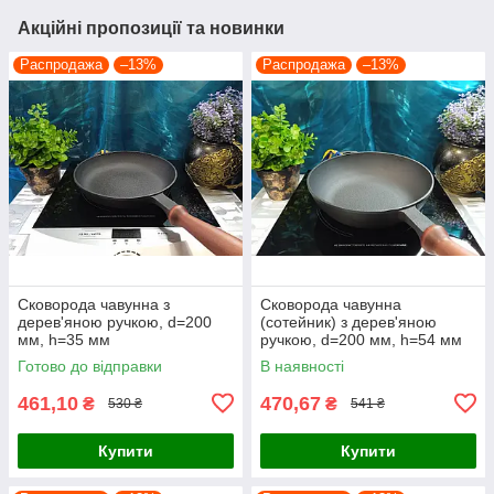
Акційні пропозиції та новинки
Распродажа
–13%
Распродажа
–13%
Сковорода чавунна з
Сковорода чавунна
дерев'яною ручкою, d=200
(сотейник) з дерев'яною
мм, h=35 мм
ручкою, d=200 мм, h=54 мм
Готово до відправки
В наявності
461,10
470,67
₴
₴
530 ₴
541 ₴
Купити
Купити