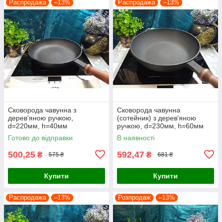
Распродажа
–13%
Распродажа
–13%
Сковорода чавунна з
Сковорода чавунна
дерев'яною ручкою,
(сотейник) з дерев'яною
d=220мм, h=40мм
ручкою, d=230мм, h=60мм
Готово до відправки
В наявності
500,25
592,47
₴
₴
575 ₴
681 ₴
Купити
Купити
Распродажа
–13%
Розпродаж
–13%