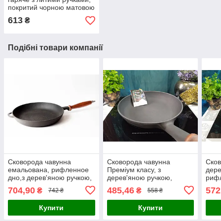
покритий чорною матовою
емаллю
613
₴
Подібні товари компанії
Сковорода чавунна
Сковорода чавунна
Сков
емальована, рифленное
Преміум класу, з
дере
дно,з дерев'яною ручкою,
дерев'яною ручкою,
рифл
d=200мм, h=35мм.
d=200мм, h=35мм
мм, 
704,90
485,46
572
₴
₴
742 ₴
558 ₴
Матово-чорна
Купити
Купити