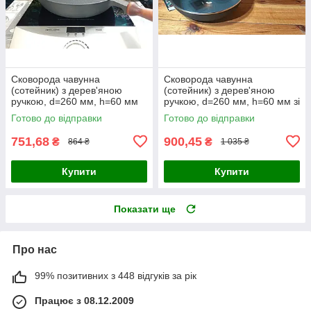
Сковорода чавунна
Сковорода чавунна
(сотейник) з дерев'яною
(сотейник) з дерев'яною
ручкою, d=260 мм, h=60 мм
ручкою, d=260 мм, h=60 мм зі
скляною кришкою
Готово до відправки
Готово до відправки
751,68
900,45
₴
₴
864 ₴
1 035 ₴
Купити
Купити
Показати ще
Про нас
99% позитивних з 448 відгуків за рік
Працює з 08.12.2009