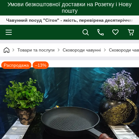
Умови безкоштовної доставки на Розетку і Нову
пошту
Чавунний посуд "Сітон" - якість, перевірена десятиріччями
Товари та послуги
Сковороди чавунні
Сковороди чав
Распродажа
–13%