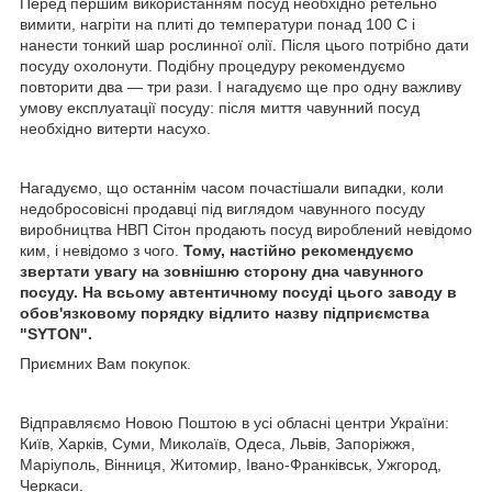
Перед першим використанням посуд необхідно ретельно
вимити, нагріти на плиті до температури понад 100 С і
нанести тонкий шар рослинної олії. Після цього потрібно дати
посуду охолонути. Подібну процедуру рекомендуємо
повторити два ― три рази. І нагадуємо ще про одну важливу
умову експлуатації посуду: після миття чавунний посуд
необхідно витерти насухо.
Нагадуємо, що останнім часом почастішали випадки, коли
недобросовісні продавці під виглядом чавунного посуду
виробництва НВП Сітон продають посуд вироблений невідомо
ким, і невідомо з чого.
Тому, настійно рекомендуємо
звертати увагу на зовнішню сторону дна чавунного
посуду. На всьому автентичному посуді цього заводу в
обов'язковому порядку відлито назву підприємства
"SYTON".
Приємних Вам покупок.
Відправляємо Новою Поштою в усі обласні центри України:
Київ, Харків, Суми, Миколаїв, Одеса, Львів, Запоріжжя,
Маріуполь, Вінниця, Житомир, Івано-Франківськ, Ужгород,
Черкаси.