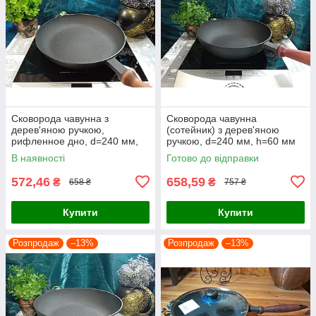
Сковорода чавунна з
Сковорода чавунна
дерев'яною ручкою,
(сотейник) з дерев'яною
рифленное дно, d=240 мм,
ручкою, d=240 мм, h=60 мм
h=40 мм
В наявності
Готово до відправки
572,46
658,59
₴
₴
658 ₴
757 ₴
Купити
Купити
Розпродаж
–13%
Розпродаж
–13%