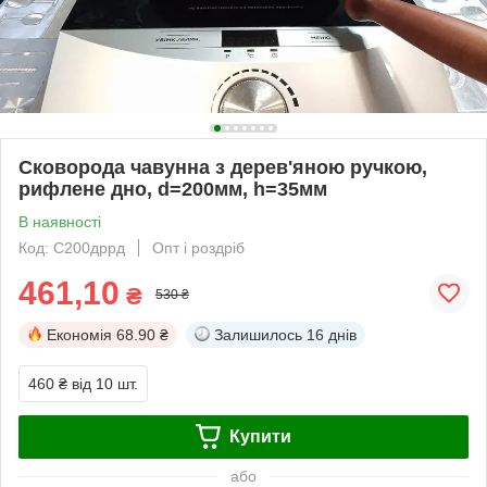
Сковорода чавунна з дерев'яною ручкою,
рифлене дно, d=200мм, h=35мм
В наявності
Код: С200дррд
Опт і роздріб
461,10
₴
530 ₴
Економія
68.90 ₴
Залишилось
16 днів
460 ₴
від 10 шт.
Купити
або