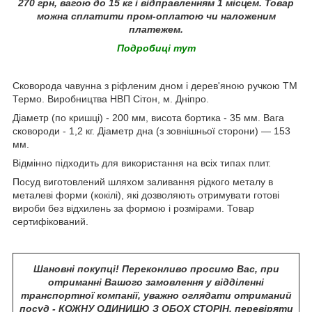
270 грн, вагою до 15 кг і відправленням 1 місцем. Товар
можна сплатити пром-оплатою чи наложеним
платежем.
Подробиці тут
Сковорода чавунна з ріфленим дном і дерев'яною ручкою ТМ
Термо. Виробництва НВП Сітон, м. Дніпро.
Діаметр (по кришці) - 200 мм, висота бортика - 35 мм. Вага
сковороди - 1,2 кг. Діаметр дна (з зовнішньої сторони) ― 153
мм.
Відмінно підходить для використання на всіх типах плит.
Посуд виготовлений шляхом заливання рідкого металу в
металеві форми (кокілі), які дозволяють отримувати готові
вироби без відхилень за формою і розмірами. Товар
сертифікований.
Шановні покупці! Переконливо просимо Вас, при
отриманні Вашого замовлення у відділенні
транспортної компанії, уважно оглядати отриманий
посуд - КОЖНУ ОДИНИЦЮ З ОБОХ СТОРІН, перевіряти